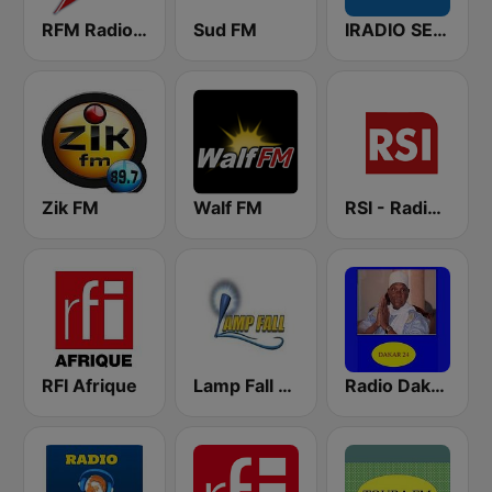
RFM Radio Futurs Medias 94.0 FM
Sud FM
IRADIO SENEGAL
Zik FM
Walf FM
RSI - Radio Sénégal Internationale
RFI Afrique
Lamp Fall FM
Radio Dakar 24