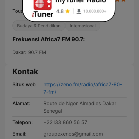
Tous les visages de l'Afrique
Budaya & Pendidikan
Internasional
Frekuensi Africa7 FM 90.7:
Dakar:
90.7 FM
Kontak
Situs web
https://zeno.fm/radio/africa7-90-
7-fm/
Alamat:
Route de Ngor Almadies Dakar
Senegal
Telepon:
+22133 860 56 57
Email:
groupexenos@gmail.com