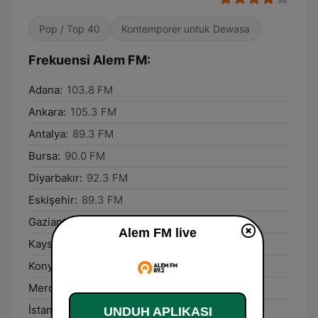
Pop / Top 40
Kontemporer untuk Dewasa
Frekuensi Alem FM:
Adana:
103.8 FM
Ankara:
105.3 FM
Antalya:
89.3 FM
Bursa:
90.0 FM
Diyarbakır:
92.3 FM
Eskişehir:
89.3 FM
Gaziantep:
102.5 FM
Alem FM live
Kayseri:
88.7 FM
Konya:
89.3 FM
Mercin:
90.3 FM
İstanbul:
89.2 FM
UNDUH APLIKASI