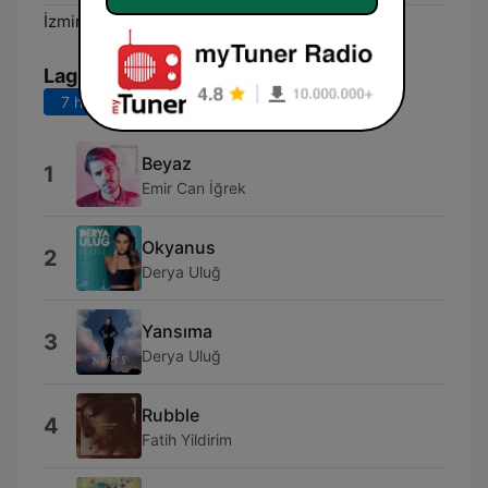
İzmir:
89.3 FM
Lagu Teratas
7 hari terakhir
30 hari terakhir
Beyaz
1
Emir Can İğrek
Okyanus
2
Derya Uluğ
Yansıma
3
Derya Uluğ
Rubble
4
Fatih Yildirim