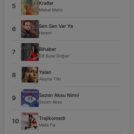
Krallar
5
Mabel Matiz
Sen Sen Var Ya
6
Herem
Bihaber
7
Elif Buse Doğan
Yalan
8
Aleyna Tilki
Sezen Aksu Ninni
9
Sezen Aksu
Trajikomedi
10
Melis Fis