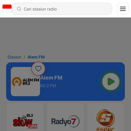
Stasiun
Alem FM
Alem FM
89.2 FM