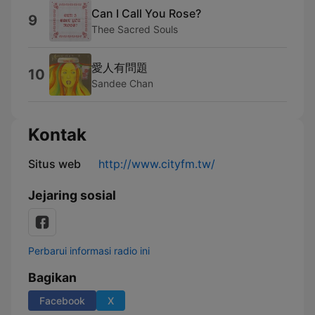
Can I Call You Rose?
9
Thee Sacred Souls
愛人有問題
10
Sandee Chan
Kontak
Situs web
http://www.cityfm.tw/
Jejaring sosial
Perbarui informasi radio ini
Bagikan
Facebook
X