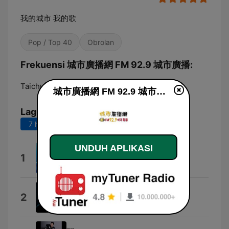
我的城市 我的歌
Pop / Top 40
Obrolan
Frekuensi 城市廣播網 FM 92.9 城市廣播:
Taichung:
92.9 FM
城市廣播網 FM 92.9 城市廣播 live
Lagu Teratas
7 hari terakhir
30 hari terakhir
UNDUH APLIKASI
Lean and Clean 3:51
1
The Music Bakery
The Sonic - Stellar Rays
2
The Sonic