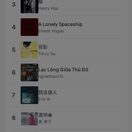
醒
3
Henry Hsu
A Lonely Spaceship
4
Ernest Vogue
背影
5
Tarcy Su
Lạc Lõng Giữa Thủ Đô
6
ngnlethaochi
我這個人
7
Eve Ai
透明傘
8
奥 華子