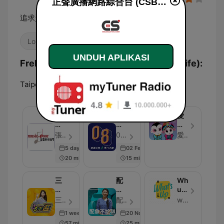
正聲廣播網路綜合台 (CSBC Life) live
追求資訊、享受生活
Lokal
Country
UNDUH APLIKASI
Frekuensi 正聲廣播網路綜合台 (CSBC Life):
Taipei:
Net Radio
當
08
愛
音
小
上
樂
龍-08
歌
張翰揚 正聲廣播 - Episode 36
08小龍 - Episode 120
愛花香歌仔戲ｘ正聲廣播公司雲林廣播電臺
來
travel
仔
5 days ago
02 Feb 2024
敲
戲
20 min
15 min
門
iNg
三
配
What’s
三
魚
up？
來
不
花
三三來遲 - Episode 138
配魚不尬聊 - Episode 257
what's up?花生啥米代誌？
遲-33lately
尬
生
1 week ago
20 Nov 2024
聊-
啥
57 min
25 min