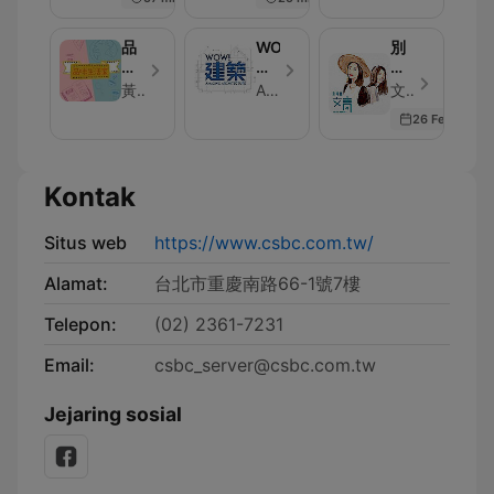
Fun
米
Fish
代
Talk
誌？
品
WOW!
別
味
建
叫
生
築
我
黃薰葳(葳葳) 正聲廣播
Amazing architecture
文青別叫我 - Episode 160
活
Amazing
文
26 Feb 2026
家
architecture
青
Kontak
Situs web
https://www.csbc.com.tw/
Alamat:
台北市重慶南路66-1號7樓
Telepon:
(02) 2361-7231
Email:
csbc_server@csbc.com.tw
Jejaring sosial