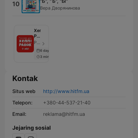
"Ь", "Ъ", "Ы"
10
Вера Дворянинова
Хеппі
Ранок
на
Рома Мельник, Марина Войцеховська, Аліна Кош, hitfm.ua - Episode 50
Хіт
6 days ago
FM
3 min
Kontak
Situs web
http://www.hitfm.ua
Telepon:
+380-44-537-21-40
Email:
reklama@hitfm.ua
Jejaring sosial