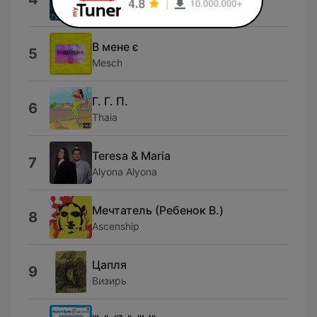
ТАКТАМУТ
В мене є
5
Mesch
Г. Г. П.
6
Thaia
Teresa & Maria
7
Alyona Alyona
М​​​е​​​ч​​​т​​​а​​​т​​​е​​​л​​​ь (​Р​е​б​е​н​о​к В​.​)
8
Ascenship
Ц​а​п​л​я
9
Визирь