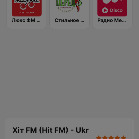
Люкс ФМ (Lux FM) Львів
Стильное Радио - Перец ФМ (Stilnoe, perec fm)
Радио Мелодия (Radio Melodia Disco)
Хіт FM (Hit FM) - Ukr