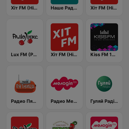
Хіт FM (Hit FM)
Наше Радио (Nashe Radio) 107.9
Хіт FM (Hit FM) - Top
Lux FM (Pадіо Люкс)
Хіт FM (Hit FM) - Best
Kiss FM 106.5 (Кисc ФМ)
Радио Пятница (Pyatnica)
Радио Мелодия (Radio Melodia)
Гуляй Радіо (Guliay Radio)