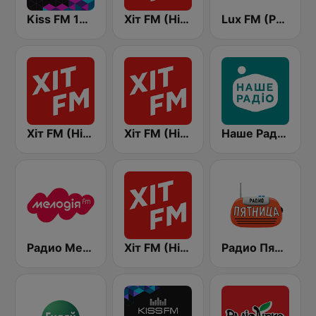
Kiss FM 106.5 (Кисc ФМ)
Хіт FM (Hit FM)
Lux FM (Pадіо Люкс)
Хіт FM (Hit FM) - Best
Хіт FM (Hit FM) - Top
Наше Радио (Nashe Radio) 107.9
Радио Мелодия (Radio Melodia)
Хіт FM (Hit FM) - Ukr
Радио Пятница (Pyatnica)