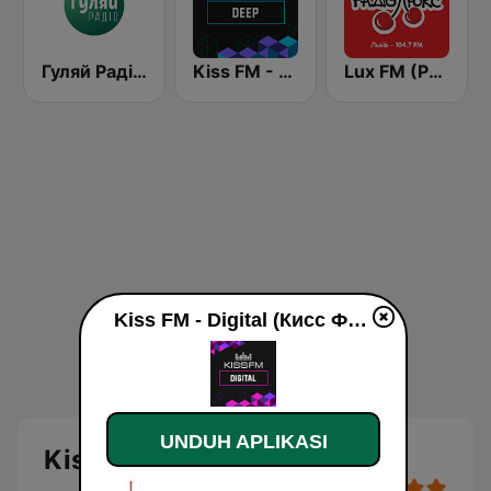
Гуляй Радіо (Guliay Radio)
Kiss FM - Deep (Кисc ФМ)
Lux FM (Pадіо Люкс) Lviv
Kiss FM - Digital (Кисc ФМ) live
UNDUH APLIKASI
Kiss FM - Digital (Кисc ФМ)