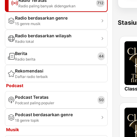
Radio Teratas
712
Radio paling banyak didengarkan
Radio berdasarkan genre
Stasiu
15 genre musik
Radio berdasarkan wilayah
Radio lokal
Berita
44
Radio berita
Rekomendasi
Daftar radio terbaik
Podcast
Class
Podcast Teratas
50
Podcast paling populer
Podcast berdasarkan genre
18 genre topik
Musik