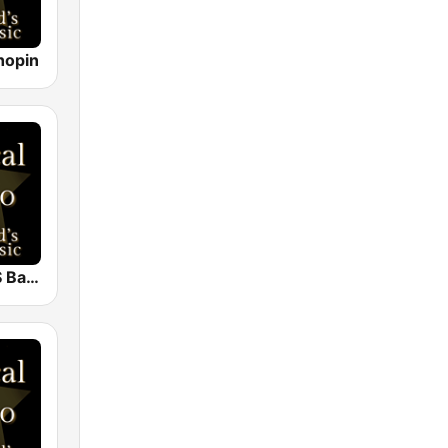
hopin
Classical - JS Bach