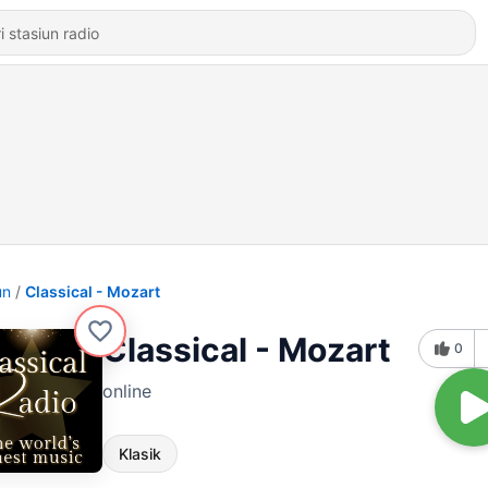
un
Classical - Mozart
Classical - Mozart
0
online
Klasik