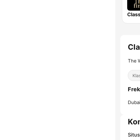
Cla
The W
Kla
Frek
Dubai
Ko
Situ