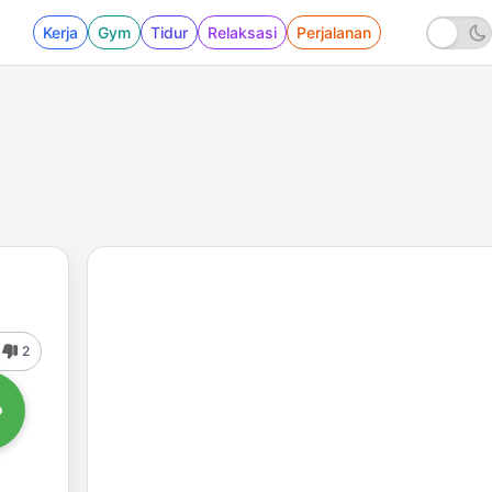
Kerja
Gym
Tidur
Relaksasi
Perjalanan
2