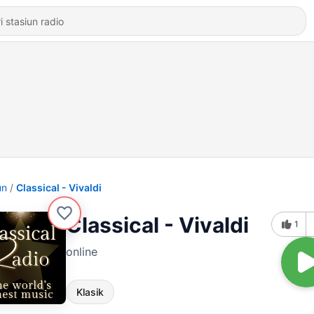
un
Classical - Vivaldi
Classical - Vivaldi
1
online
Klasik