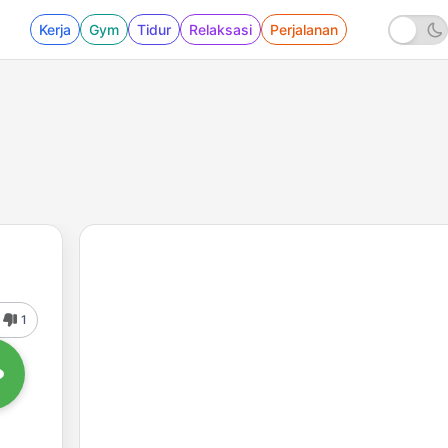
Kerja
Gym
Tidur
Relaksasi
Perjalanan
1