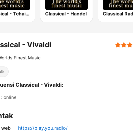
Classical - Tchaikovsky
Classical - Handel
ssical - Vivaldi
orlds Finest Music
sik
uensi Classical - Vivaldi:
:
online
ntak
s web
https://play.you.radio/