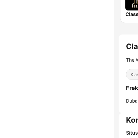
Cla
The W
Kla
Frek
Dubai
Ko
Situ