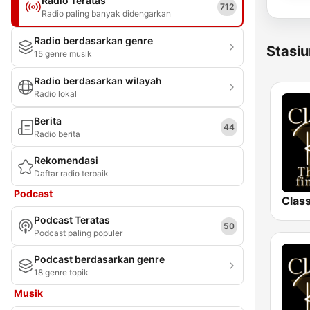
Radio Teratas
712
Radio paling banyak didengarkan
Radio berdasarkan genre
Stasiu
15 genre musik
Radio berdasarkan wilayah
Radio lokal
Berita
44
Radio berita
Rekomendasi
Daftar radio terbaik
Podcast
Class
Podcast Teratas
50
Podcast paling populer
Podcast berdasarkan genre
18 genre topik
Musik