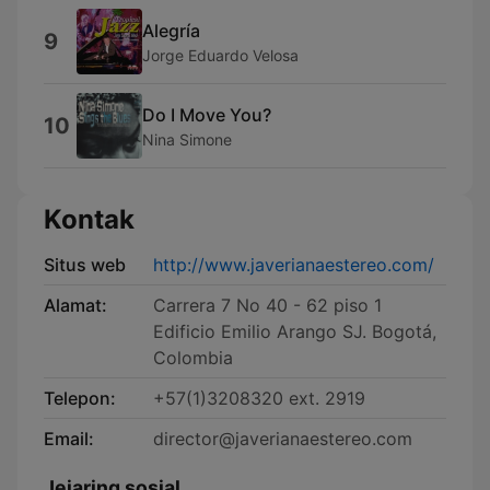
Alegría
9
Jorge Eduardo Velosa
Do I Move You?
10
Nina Simone
Kontak
Situs web
http://www.javerianaestereo.com/
Alamat:
Carrera 7 No 40 - 62 piso 1
Edificio Emilio Arango SJ. Bogotá,
Colombia
Telepon:
+57(1)3208320 ext. 2919
Email:
director@javerianaestereo.com
Jejaring sosial