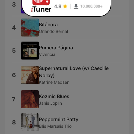
Himno Nacional Argentino
3
Diego Rafael Torres
Bitácora
4
Orlando Bernal
Primera Página
5
Vivencia
Supernatural Love (w/ Caecilie
6
Norby)
Katrine Madsen
Kozmic Blues
7
Janis Joplin
Peppermint Patty
8
Ellis Marsalis Trio