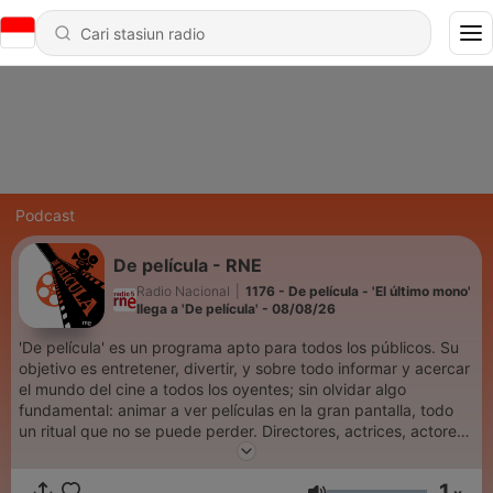
Podcast
De película - RNE
Radio Nacional
|
1176 - De película - 'El último mono'
llega a 'De película' - 08/08/26
'De película' es un programa apto para todos los públicos. Su
objetivo es entretener, divertir, y sobre todo informar y acercar
el mundo del cine a todos los oyentes; sin olvidar algo
fundamental: animar a ver películas en la gran pantalla, todo
un ritual que no se puede perder. Directores, actrices, actores,
músicos, guionistas... Todos y cada uno de ellos son
protagonistas de esta película radiofónica, en la que también
1