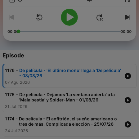
x
centramos nuestra atención en estrenos, visitas
Volume
internacionales, noticias de actualidad, festivales,
retrospectivas, bandas sonoras, taquilla...
00:00
00:00
Episode
-
1176
De película - 'El último mono' llega a 'De película'
- 08/08/26
07 Agu 2026
-
1175
De película - Dejamos 'La ventana abierta' a la
'Mala bestia' y Spider-Man - 01/08/26
31 Jul 2026
-
1174
De película - El anfitrión, el sueño americano o
tres de más. Complicada elección - 25/07/26
24 Jul 2026