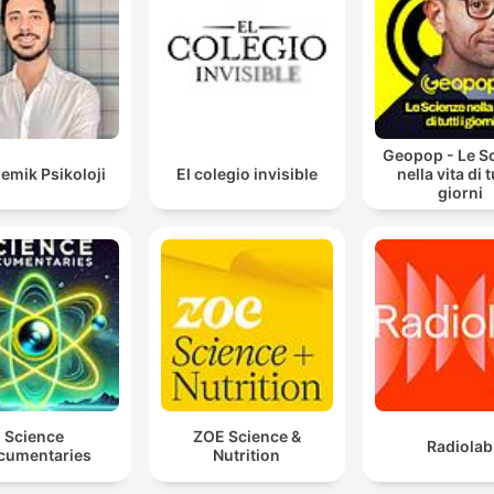
Geopop - Le S
emik Psikoloji
El colegio invisible
nella vita di tu
giorni
Science
ZOE Science &
Radiolab
cumentaries
Nutrition