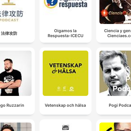
Oigamos la
Ciencia y gen
法律攻防
Respuesta-ICECU
Cienciaes.
ego Ruzzarin
Vetenskap och hälsa
Pogi Podca