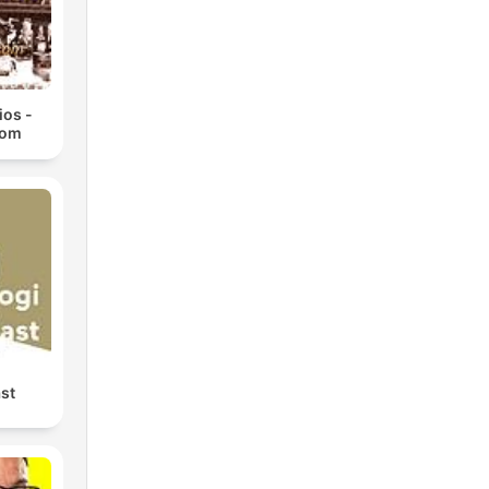
ios -
com
st