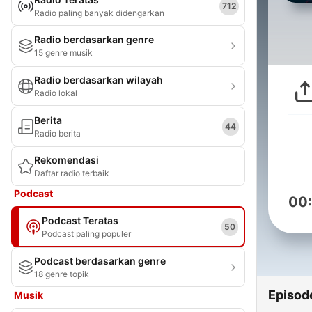
712
Radio paling banyak didengarkan
Radio berdasarkan genre
15 genre musik
Radio berdasarkan wilayah
Radio lokal
Berita
44
Radio berita
Rekomendasi
Daftar radio terbaik
Podcast
00
Podcast Teratas
50
Podcast paling populer
Podcast berdasarkan genre
18 genre topik
Episod
Musik