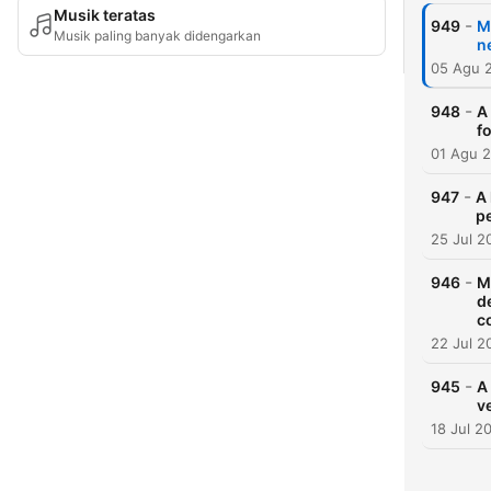
Musik teratas
-
949
M
Musik paling banyak didengarkan
n
05 Agu 
-
948
A
f
01 Agu 
-
947
A 
p
25 Jul 2
-
946
M
d
c
22 Jul 2
-
945
A
v
18 Jul 2