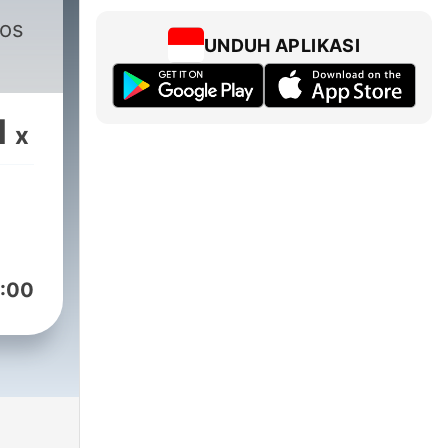
los
UNDUH APLIKASI
1
x
:00