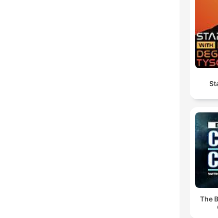
St
The B