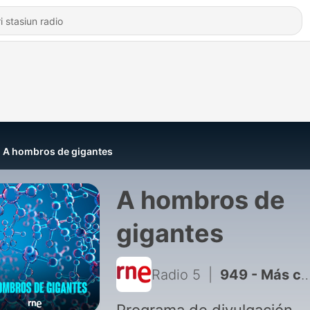
A hombros de gigantes
A hombros de
gigantes
Radio 5
|
949 - Más cerca - ¿Por qué financiar la ciencia cuando hay otras necesidades? - 05/08/2026