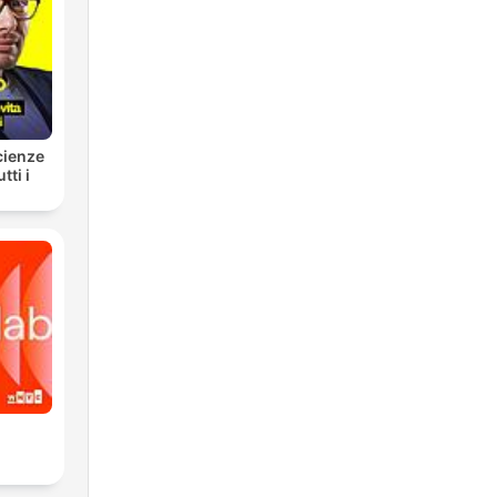
cienze
tti i