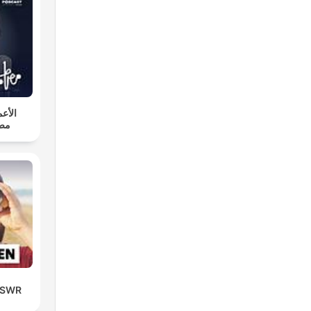
الأع.
مص
| SWR