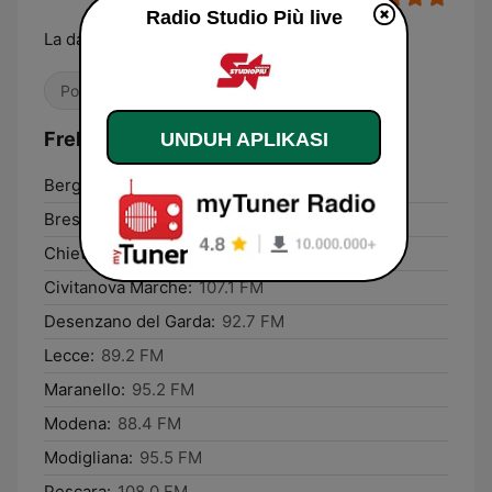
Radio Studio Più live
La dance station d'Italia
Pop / Top 40
Dance / EDM
Frekuensi Radio Studio Più:
UNDUH APLIKASI
Bergamo:
93.5 FM
Brescia:
93.0 FM
Chieti:
108.0 FM
Civitanova Marche:
107.1 FM
Desenzano del Garda:
92.7 FM
Lecce:
89.2 FM
Maranello:
95.2 FM
Modena:
88.4 FM
Modigliana:
95.5 FM
Pescara:
108.0 FM