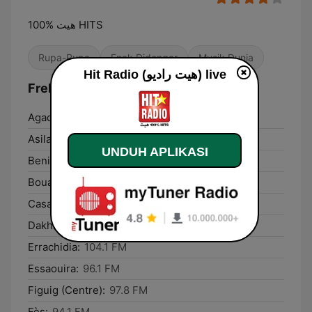
هيت %100 HITS
Rupa-Rupa
Enak Didengar
Musik Dunia
Hit Radio (هيت راديو) live
Frekuensi Hit Radio (هيت راديو):
Agadir:
95.6 FM
Asilah:
97.1 FM
UNDUH APLIKASI
Beni Mellal:
98.1 FM
Bouarfa:
89.9 FM
Casablanca:
100.3 FM
Dakhla:
99.7 FM
Errachidia:
104.1 FM
Essaouira:
96.1 FM
Figuig (Centre):
97.8 FM
Fès:
94.1 FM