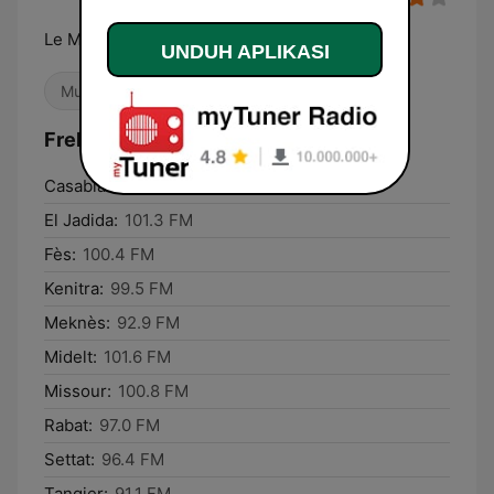
Le Maroc, ma Medina
UNDUH APLIKASI
Musik Arab
Frekuensi Medina FM (إذاعة مدينة فم):
Casablanca:
102.1 FM
El Jadida:
101.3 FM
Fès:
100.4 FM
Kenitra:
99.5 FM
Meknès:
92.9 FM
Midelt:
101.6 FM
Missour:
100.8 FM
Rabat:
97.0 FM
Settat:
96.4 FM
Tangier:
91.1 FM