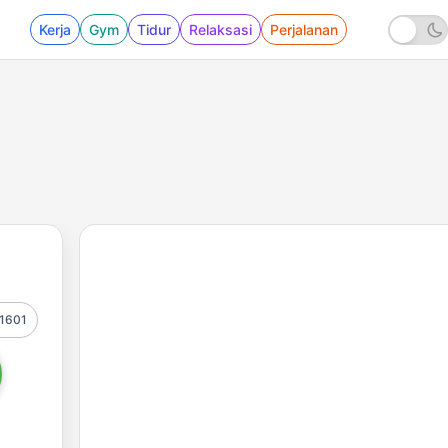
Kerja
Gym
Tidur
Relaksasi
Perjalanan
1601