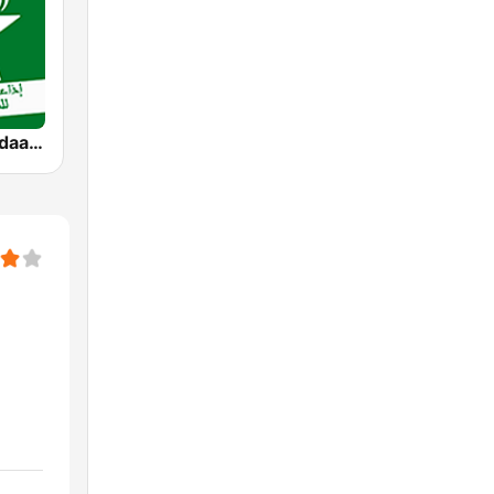
SNRT Radio Idaat Mohammed Assadiss (السادسة)