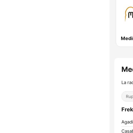
La ra
Ru
Agadi
Casab