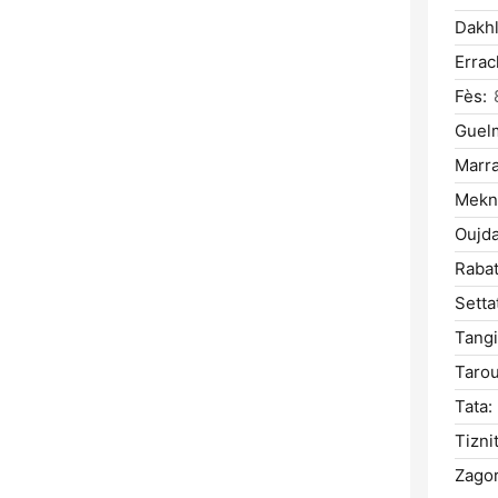
Dakhl
Errac
Fès:
Guel
Marr
Mekn
Oujda
Rabat
Setta
Tangi
Tarou
Tata:
Tiznit
Zagor