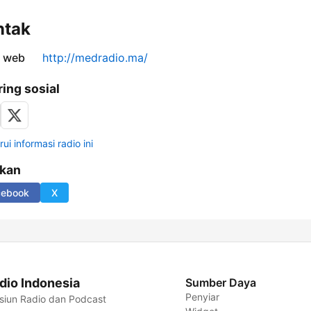
ntak
s web
http://medradio.ma/
ring sosial
ui informasi radio ini
ikan
cebook
X
dio Indonesia
Sumber Daya
Penyiar
siun Radio dan Podcast