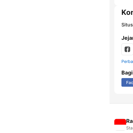
Ko
Situ
Jeja
Perbar
Bag
Fa
Ra
Sta