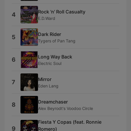
Rock 'n' Roll Casualty
4
E.D.Ward
Dark Rider
5
Tygers of Pan Tang
Long Way Back
6
Electric Soul
Mirror
7
Eden Lang
Dreamchaser
8
Alex Beyrodt's Voodoo Circle
Fiesta Y Copas (feat. Ronnie
9
Romero)