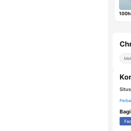
100hi
Chr
Met
Ko
Situ
Perbar
Bag
Fa