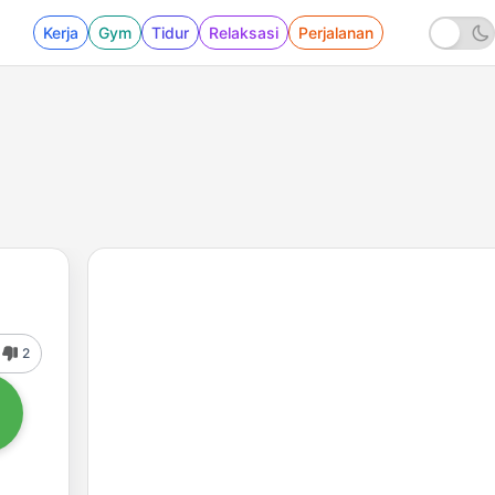
Kerja
Gym
Tidur
Relaksasi
Perjalanan
2