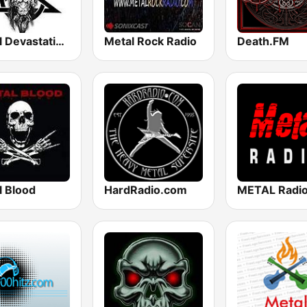
Metal Devastation Radio
Metal Rock Radio
Death.FM
l Blood
HardRadio.com
METAL Radi