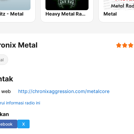
tz - Metal
Heavy Metal Radio
Metal
onix Metal
al
ntak
s web
http://chronixaggression.com/metalcore
ui informasi radio ini
ikan
cebook
X