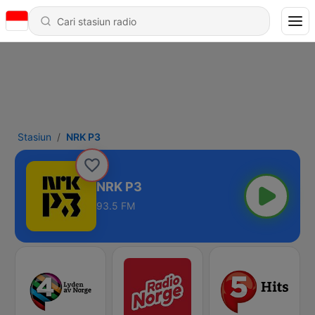
Stasiun
NRK P3
NRK P3
93.5 FM