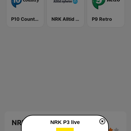
P10 Country
NRK Alltid Nyheter
P9 Retro
NRK P3
NRK P3 live