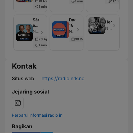
15 Dec 2021
1 min
117 min
1 min
Sånn
Dagsnytt
Herreavdelin
er
18
NRK
du
NRK - Episode 5
NRK - Episode 3
23 Apr 2024
08 Dec 2025
1 min
Kontak
Situs web
https://radio.nrk.no
Jejaring sosial
Perbarui informasi radio ini
Bagikan