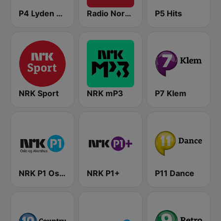
P4 Lyden av Norge
Radio Norge
P5 Hits
NRK Sport
NRK mP3
P7 Klem
NRK P1 Oslo og Akershus
NRK P1+
P11 Dance