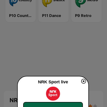
P10 Country
P11 Dance
P9 Retro
NRK Sport live
NRK Sport