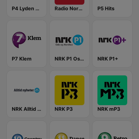
P4 Lyden av Norge
Radio Norge
P5 Hits
P7 Klem
NRK P1 Oslo og Akershus
NRK P1+
NRK Alltid Nyheter
NRK P3
NRK mP3