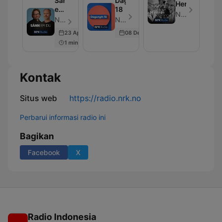
Sånn
Dagsnytt
Herreavdelin
er
18
NRK
du
NRK - Episode 5
NRK - Episode 3
23 Apr 2024
08 Dec 2025
1 min
Kontak
Situs web
https://radio.nrk.no
Perbarui informasi radio ini
Bagikan
Facebook
X
Radio Indonesia