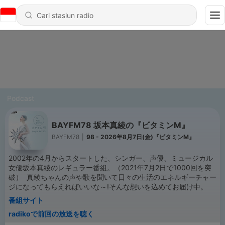
Podcast
BAYFM78 坂本真綾の『ビタミンM』
BAYFM78
|
98 - 2026年8月7日(金)『ビタミンM』
2002年の4月からスタートした、シンガー、声優、ミュージカル
女優坂本真綾のレギュラー番組。（2021年7月2日で1000回を突
破） 真綾ちゃんの声や歌を聞いて日々の生活のエネルギーチャー
ジになってもらえればいいな～!そんな想いを込めてお届け中。
番組サイト
radikoで前回の放送を聴く