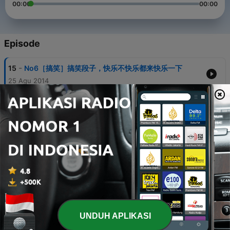
00:00
00:00
Episode
-
15
No6［搞笑］搞笑段子，快乐不快乐都来快乐一下
25 Agu 2014
-
14
No2［专属］芳芳同学的专属节目
24 Agu 2014
-
13
No7 ［搞笑］奇葩的老师！
28 Agu 2014
-
12
No1［人生］慢悟，慢慢中找回自己
24 Agu 2014
-
11
No5［搞笑］微博搞笑排行榜，一起来笑吧！
25 Agu 2014
UNDUH APLIKASI