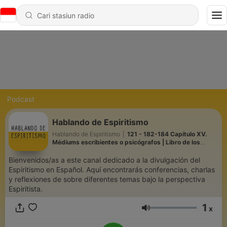
Podcast
Hablando de Espiritismo
Hablando de Espiritismo
|
121 - 182-184 Capítulo XV.
Médiums escribientes o psicógrafos | Libro de los
Médiums | 28.07.2026
Bienvenidos/as a este canal dedicado a la divulgación del
Espiritismo en Español. Aquí encontrarás conferencias, charlas
y reflexiones de sobre diferentes temas bajo la perspectiva
Espiritista.
1
x
Volume