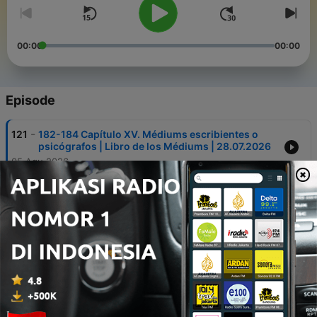
00:00
00:00
Episode
-
121
182-184 Capítulo XV. Médiums escribientes o
psicógrafos | Libro de los Médiums | 28.07.2026
05 Agu 2026
-
120
178-181 Capítulo XV. Médiums escribientes o
psicógrafos | Libro de los Médiums | 21.07.2026
29 Jul 2026
-
119
172-174 Capítulo XIV. Acerca de los médiums |
Libro de los Médiums
15 Jul 2026
-
118
166-168 Capítulo XIV. Acerca de los médiums |
Libro de los Médiums | 30.06.2026