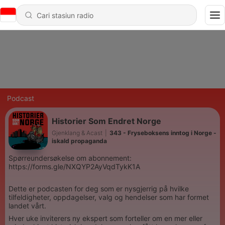
Podcast
Historier Som Endret Norge
Gjenklang & Acast
|
343 - Fryseboksens inntog i Norge -
iskald propaganda
Spørreundersøkelse om abonnement:
https://forms.gle/NXQYP2AyVqdTykK1A
Dette er podcasten for deg som er nysgjerrig på hvilke
tilfeldigheter, oppdagelser, valg og hendelser som har formet
landet vårt.
Hver uke inviterers ny ekspert som forteller om en mer eller