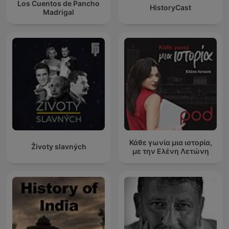
Los Cuentos de Pancho
HistoryCast
Madrigal
Κάθε γωνία μια ιστορία,
Životy slavných
με την Ελένη Λετώνη