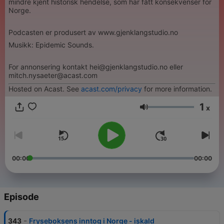
mindre kjent historisk hendelse, som har fått konsekvenser for
Norge.
Podcasten er produsert av www.gjenklangstudio.no
Musikk: Epidemic Sounds.
For annonsering kontakt hei@gjenklangstudio.no eller
mitch.nysaeter@acast.com
Hosted on Acast. See
acast.com/privacy
for more information.
1
x
Volume
00:00
00:00
Episode
-
343
Fryseboksens inntog i Norge - iskald