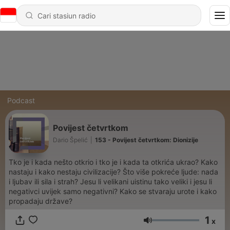
Podcast
Povijest četvrtkom
Dario Špelić
|
153 - Povijest četvrtkom: Dionizije
Tko je i kada nešto otkrio i tko je i kada ta otkrića ukrao? Kako
nastaju i kako nestaju civilizacije? Što više pokreće ljude: nada
i ljubav ili sila i strah? Jesu li velikani uistinu tako veliki i jesu li
negativci uvijek samo negativni? Kako se stvaraju urote i kako
propadaju države?
1
x
Volume