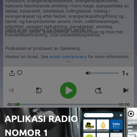
vulvodyni, svangerskapsdiabetes, svangerskapskvalme,
babyens fascinerende utvikling i mors mage, igangsettelse av
fødsel, keisersnitt, setefødsel, tvillingfødsel, trening i
svangerskapet og etter fødsel, svangerskapsforgiftning og
hjerte- og karsykdommer senere i livet, celleforandringer,
infertilitet, assistert befruktning, benskjørhet, amming,
Dette er en podkast fra Nasjonalt senter for
prevensjon, abort, adenomyose, endometriose og mye mer.
kvinnehelseforskning, Oslo universitetssykehus.
Podkasten er produsert av Gjenklang.
Hosted on Acast. See
acast.com/privacy
for more information.
1
x
Volume
00:00
00:00
Episode