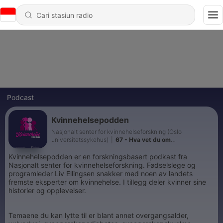
Podcast
Kvinnehelsepodden
Nasjonalt senter for kvinnehelseforskning (Oslo
universitetssykehus)
|
67 - Hva vet du om
urinveisinfeksjon?
Kvinnehelsepodden er en forskningsbasert podkast fra
Nasjonalt senter for kvinnehelseforskning. Fødselslege og
programleder Liv Ellingsen snakker med noen av landets
fremste eksperter om kvinnehelse. I tillegg deler kvinner sine
historier og opplevelser.
Temaene du kan lytte til er blant annet overgangsalder,