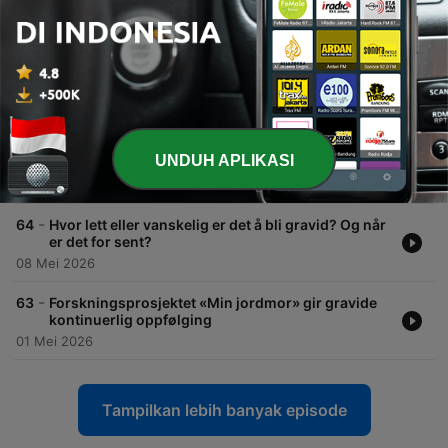
-
67
Hva vet du om urinveisinfeksjon?
29 Mei 2026
-
66
Mye vondt i hodet? Når bør du dra til legen?
22 Mei 2026
-
65
Spiseforstyrrelser og graviditet, fødsel og
UNDUH APLIKASI
barseltid
15 Mei 2026
-
64
Hvor lett eller vanskelig er det å bli gravid? Og når
er det for sent?
08 Mei 2026
-
63
Forskningsprosjektet «Min jordmor» gir gravide
kontinuerlig oppfølging
01 Mei 2026
Tampilkan lebih banyak episode