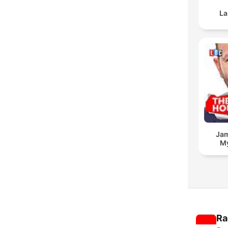
La
Jam
My
Ra