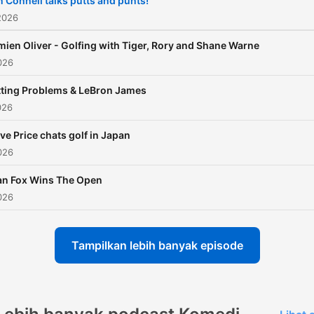
 Connell talks putts and punts!
2026
ien Oliver - Golfing with Tiger, Rory and Shane Warne
026
tting Problems & LeBron James
026
ve Price chats golf in Japan
026
an Fox Wins The Open
026
Tampilkan lebih banyak episode