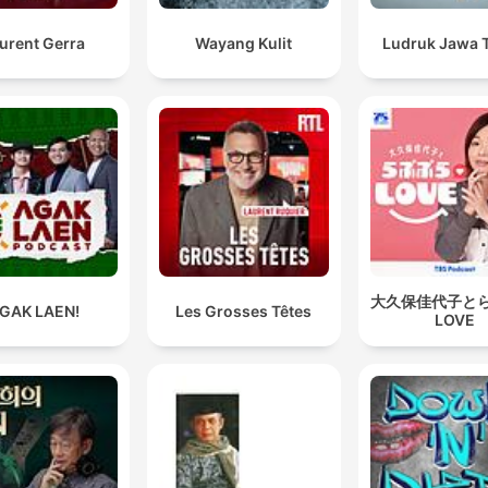
urent Gerra
Wayang Kulit
Ludruk Jawa 
大久保佳代子と
GAK LAEN!
Les Grosses Têtes
LOVE