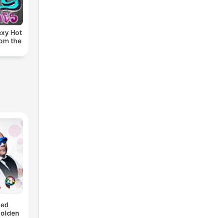
exy Hot
rom the
med
Golden