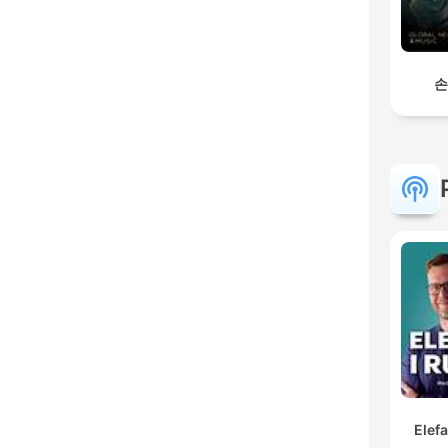
손
Elef