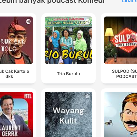
Lebih banyak podcast Komedi
Lihat
uk Cak Kartolo
SULPOD (S
Trio Burulu
dkk
PODCAST