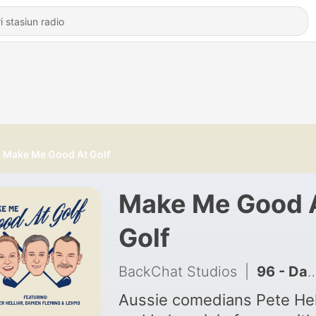
Make Me Good At Golf
Make Me Good 
Golf
BackChat Studios
|
96 - Dan Connell talks putts and punts!
Aussie comedians Pete Hel