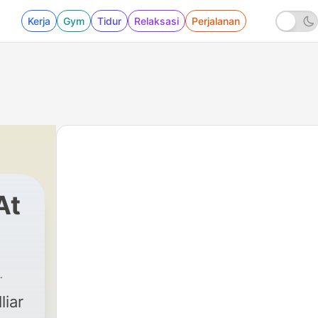
Kerja
Gym
Tidur
Relaksasi
Perjalanan
At
liar