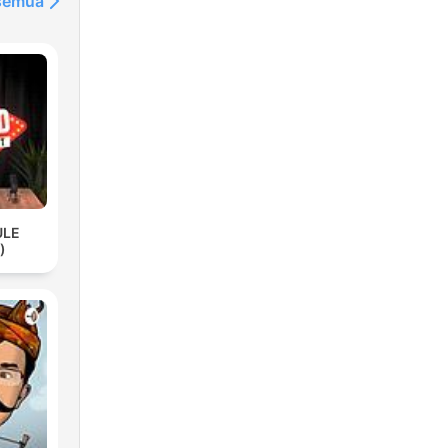
 semua
ULE
)