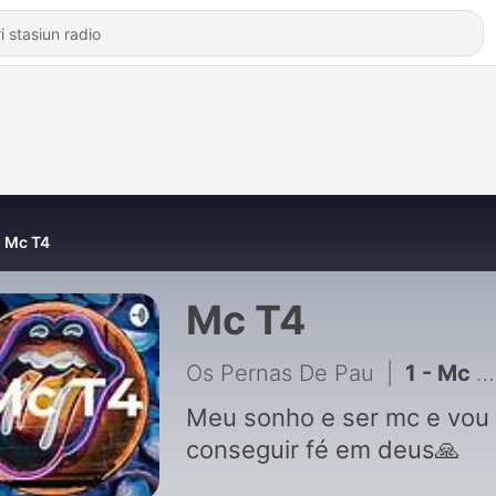
Mc T4
Mc T4
Os Pernas De Pau
|
1 - Mc t4 perdoa mãe
Meu sonho e ser mc e vou
conseguir fé em deus🙏