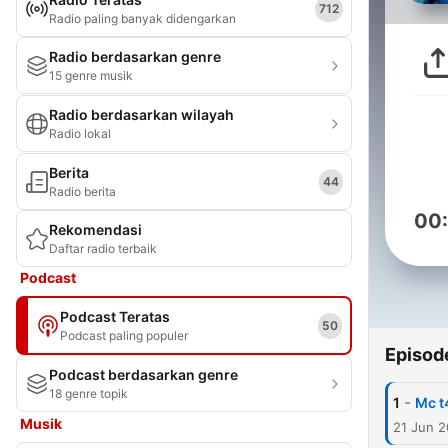
712
Radio paling banyak didengarkan
Radio berdasarkan genre
15 genre musik
Radio berdasarkan wilayah
Radio lokal
Berita
44
Radio berita
00
Rekomendasi
Daftar radio terbaik
Podcast
Podcast Teratas
50
Podcast paling populer
Episod
Podcast berdasarkan genre
18 genre topik
-
1
Mc t
Musik
21 Jun 