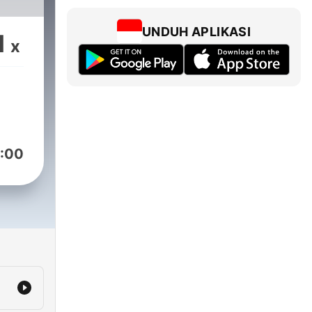
UNDUH APLIKASI
1
x
:00