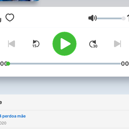
Volume
:00
00
e
4 perdoa mãe
2020