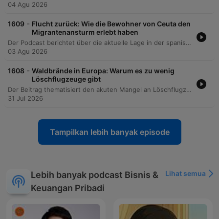
04 Agu 2026
-
1609
Flucht zurück: Wie die Bewohner von Ceuta den
Migrantenansturm erlebt haben
Der Podcast berichtet über die aktuelle Lage in der spanischen Exklave Ceuta nach dem massiven Ansturm tausender Migranten aus Marokko. Die Korrespondentin Julia Mon beschreibt vor Ort eine extrem angespannte Situation, geprägt von Hunger, Durst und der Präsenz von Militär und Polizei, während viele Menschen weiterhin in den Bergen oder versteckt in der Stadt verbleiben. Die Episode beleuchtet die politischen Hintergründe des Vorfalls, wobei ein diplomatischer Konflikt zwischen dem marokkanischen Regime und der spanischen Regierung unter Pedro Sánchez als Ursache vermutet wird. Zudem werden die europäischen Dimensionen thematisiert, einschließlich der Kritik von EU-Mitgliedstaaten an der Grenzsicherung Spaniens sowie der Abhängigkeit der EU von Drittstaaten bei der Migrationskontrolle.
03 Agu 2026
-
1608
Waldbrände in Europa: Warum es zu wenig
Löschflugzeuge gibt
Der Beitrag thematisiert den akuten Mangel an Löschflugzeugen zur Bekämpfung der zunehmenden Waldbrände in Europa. Im Gespräch mit dem Aviatik-Journalisten Jürgen Schelling werden die technischen Vorteile der Canadair-Modelle sowie die Herausforderungen bei der Produktion und der Verfügbarkeit von spezialisierten Piloten erläutert.
31 Jul 2026
Tampilkan lebih banyak episode
Lihat semua
Lebih banyak podcast Bisnis &
Keuangan Pribadi