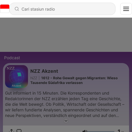
Podcast
NZZ Akzent
NZZ
|
1612 - Rohe Gewalt gegen Migranten: Wieso
Tausende Südafrika verlassen
Gut informiert in 15 Minuten. Die Korrespondenten und
Redaktorinnen der NZZ erzählen jeden Tag eine Geschichte,
die die Welt bewegt. Ob Politik, Wirtschaft oder Gesellschaft –
wir liefern fundierte Analysen, spannende Geschichten und
neue Perspektiven, verständlich eingeordnet und auf den
Punkt gebracht. Das ist «NZZ Akzent» – immer montags bis
freitags. Jeden zweiten Samstag gibt es ausserdem eine
1