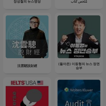
장성철의 뉴스명당
مُلخص كتاب
(돌아온) 이동형의 뉴스 정면
沈雲驄說財經
승부