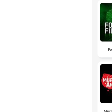
Fo
Murd