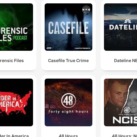
tuż po godzinie 23, co stało w sprzeczności z jego
wcześniejszymi zeznaniami
00:24:48 · Kluczowy dowód odnaleziony przez detektywa
podważył alibi męża ofiary.
funkcjonariusze odnaleźli kilka worków budowlanych
zawierających ludzkie szczątki w stanie daleko
posuniętego rozkładu
rensic Files
Casefile True Crime
Dateline N
00:27:18 · Moment odnalezienia dowodów rzeczowych, które
potwierdziły śmierć kobiety.
on powinien ponieść najsurowszą karę, chociaż żade
wyrok mi życia córki nie wróci
00:29:11 · Emocjonalne wyznanie matki ofiary wyrażające ból 
pragnienie sprawiedliwości.
er In America
48 Hours
48 Hours: N