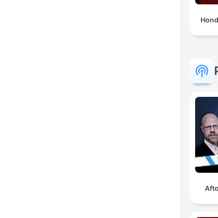
Hond
Aft