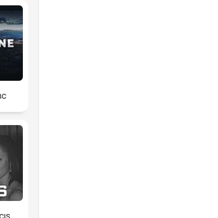
BC
n
i
CIS