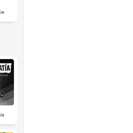
ie
ía