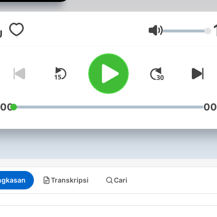
sprawy kryminalne,
nieprzeciętna narracja, któ
rozbudzi Waszą wyobraźnię
Volume
wprowadzi w mroczny świ
zbrodni. Współpraca:
obliczezbrodni@gmail.com
:00
00
ngkasan
Transkripsi
Cari