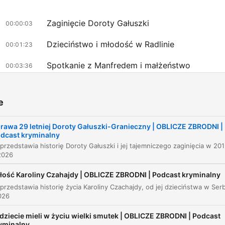
Zaginięcie Doroty Gałuszki
00:00:03
Dzieciństwo i młodość w Radlinie
00:01:23
Spotkanie z Manfredem i małżeństwo
00:03:36
Trudne lata małżeńskie i narodziny synów
00:07:54
e
Decyzja o odejściu i nowe relacje
00:09:35
rawa 29 letniej Doroty Gałuszki-Granieczny | OBLICZE ZBRODNI |
Ostatnie dni przed zaginięciem
00:13:37
dcast kryminalny
Odcinek przedstawia historię Doroty Gałuszki i 
Okoliczności zniknięcia i reakcja policji
00:14:25
2026
Intensywne poszukiwania i śledztwo
00:19:28
łość Karoliny Czahajdy | OBLICZE ZBRODNI | Podcast kryminalny
Działania detektywa i odkrycie prawdy
00:22:41
026
Wyrok i tragiczne skutki dla rodziny
00:27:50
̨dziecie mieli w życiu wielki smutek | OBLICZE ZBRODNI | Podcast
yminalny