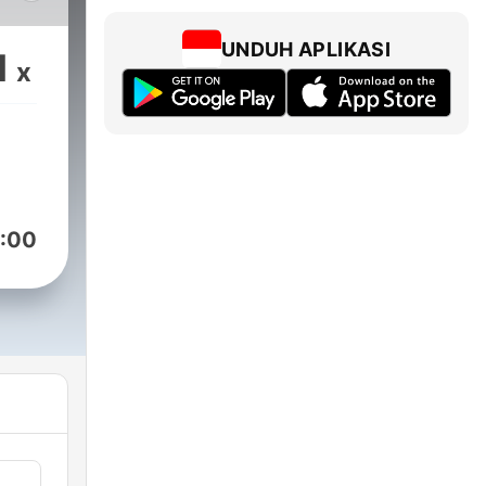
ra
UNDUH APLIKASI
1
x
 i
at
:00