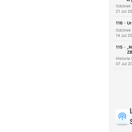
21 Jul 2
Soro
-
116
Ur
14 Jul 2
-
115
„N
ZB
07 Jul 2