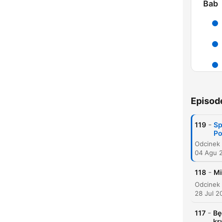
Bab
Episod
-
119
Sp
Po
04 Agu 
-
118
Mi
28 Jul 2
-
117
Be
kr