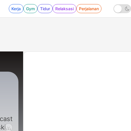
Kerja
Gym
Tidur
Relaksasi
Perjalanan
skie