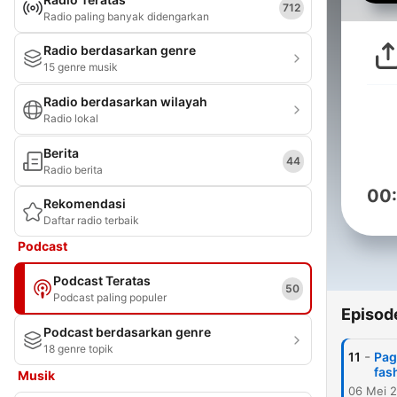
712
Radio paling banyak didengarkan
Radio berdasarkan genre
15 genre musik
Radio berdasarkan wilayah
Radio lokal
Berita
44
Radio berita
00
Rekomendasi
Daftar radio terbaik
Podcast
Podcast Teratas
50
Podcast paling populer
Episod
Podcast berdasarkan genre
18 genre topik
-
11
Pag
fas
Musik
06 Mei 