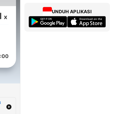
UNDUH APLIKASI
1
x
:00
t