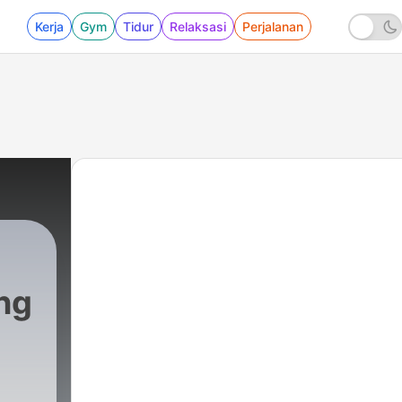
Kerja
Gym
Tidur
Relaksasi
Perjalanan
ng
|
11 - Paguyuban Pamitnya Meeting bersama 