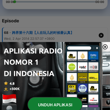
00:00
00:00
Episode
-
68
跨界第十六期【人在玩儿的时候最认真】
Wed, 2 Apr 2014 22:57:37 +0800
-
67
杭州100越野赛！把握生命里的每一天，赋予每个呼吸
的意义！
20 Mar 2014
-
66
跨界第十九期【忙即心亡】
Sat, 5 Apr 2014 23:01:59 +0800
-
65
跨界第十七期【特约嘉宾妖妖】
Thu, 3 Apr 2014 21:14:20 +0800
-
64
跨界第三十四期【萤火虫奇妙夜】
UNDUH APLIKASI
30 Apr 2014