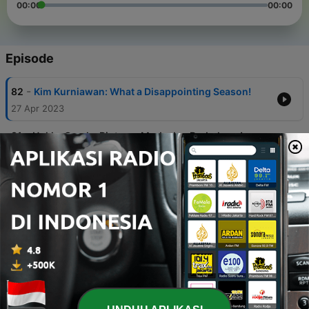
00:00
00:00
Episode
-
82
Kim Kurniawan: What a Disappointing Season!
27 Apr 2023
-
81
Hokky Caraka Bintang: Muda dan Berbahaya!
25 Feb 2023
-
80
Saddam Gaffar; Lika-Liku Menapaki Karier
Menjadi Pesepakbola Profesional
24 Feb 2023
-
79
Try Hamdani dan Jatuh Bangun Kariernya di Dunia
Sepakbola!
24 Feb 2023
-
78
Ze Valente: Tentang Sepakbola yang Menjadi
Bagian Hidup dan Lionel Messi yang Menjadi