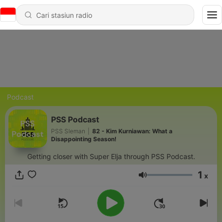
Podcast
PSS Podcast
PSS Sleman
|
82 - Kim Kurniawan: What a
Disappointing Season!
Getting closer with Super Elja through PSS Podcast.
1
x
Volume