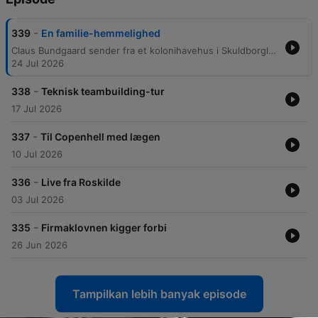
-
339
En familie-hemmelighed
Claus Bundgaard sender fra et kolonihavehus i Skuldborglanden, hvor han er samlet med sine søskende til en sommerbegivenhed. Samtalen spænder fra familiens historie og husets arkitektur til en gåtur gennem haven, hvor de diskuterer alt fra familieforhold til fundet af en gammel økse. Brødrene Claus og Lars udforsker desuden et mystisk underjordisk bunkersystem fundet via et lem i deres farfars kolonihave. Under udforskningen finder de gamle genstande og spekulerer over systemets historiske forbindelse til anden verdenskrig, før de til sidst støder på Emil, der sidder uventet i bunkeren.
24 Jul 2026
-
338
Teknisk teambuilding-tur
17 Jul 2026
-
337
Til Copenhell med lægen
10 Jul 2026
-
336
Live fra Roskilde
03 Jul 2026
-
335
Firmaklovnen kigger forbi
26 Jun 2026
Tampilkan lebih banyak episode