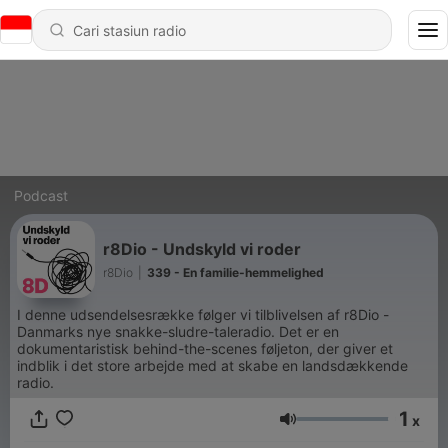
Podcast
r8Dio - Undskyld vi roder
r8Dio
|
339 - En familie-hemmelighed
I denne udsendelsesrække følger vi tilblivelsen af r8Dio -
Danmarks nye snakke-sludre-taleradio. Det er en
dokumentaristisk behind-the-scenes føljeton, der giver et
indblik i det store arbejde med at skabe en landsdækkende
radio.
1
x
Volume