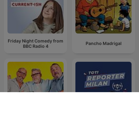
Friday Night Comedy from
Pancho Madrigal
BBC Radio 4
Toti reporter Milan -
Lepší už to nebude
Totiradio.si