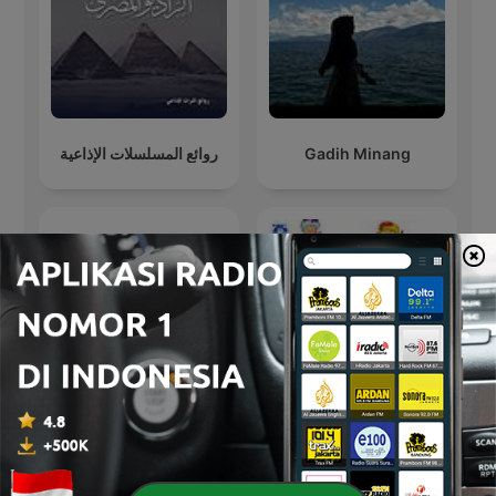
روائع المسلسلات الإذاعية
Gadih Minang
ジェーン・スー 生活は
1015 Dahlia Fm
踊る