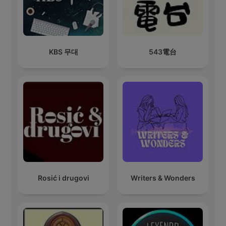
KBS 무대
543電台
Rosić i drugovi
Writers & Wonders