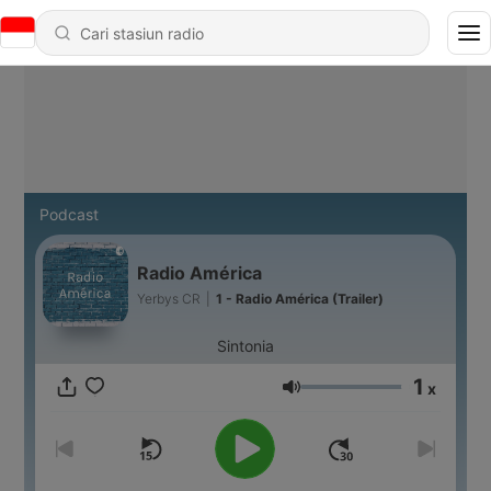
Podcast
Radio América
Yerbys CR
|
1 - Radio América (Trailer)
Sintonia
1
x
Volume