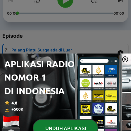
00:00
00:00
Episode
-
7
Palang Pintu Surga ada di Luar
04 Jun 2020
-
6
Tuhan Yesus Mati bagi Kita
04 Jun 2020
-
5
Iman yang menyelamatkan perempuan Kafir
18 Mei 2020
-
4
Kenajisan Hati
18 Mei 2020
-
3
Domba Tanpa Gembala
UNDUH APLIKASI