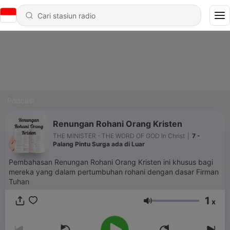
Podcast
Renungan Rohani Orang Kristen
THE MINISTER - THE WORD OF GOD In Christ
|
7 -
Palang Pintu Surga ada di Luar
Pembahasan Renungan Rohani Orang Kristen ini khusus bagi
mereka yang dalam pertumbuhan rohani dengan dasar Firman
Tuhan
1
x
Volume