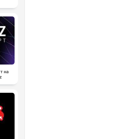
т на
z