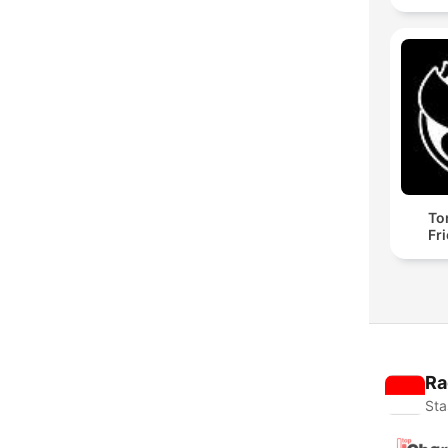
To
Fr
Ra
Sta