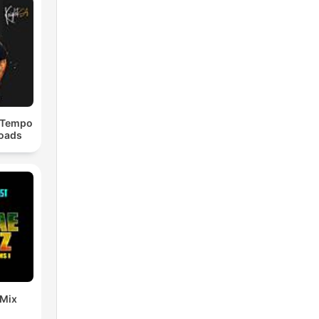
dTempo
loads
 Mix