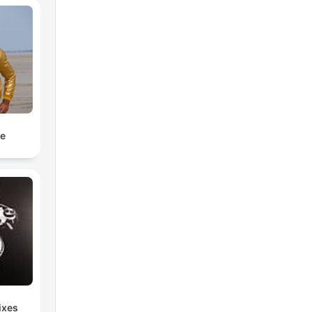
e
ixes