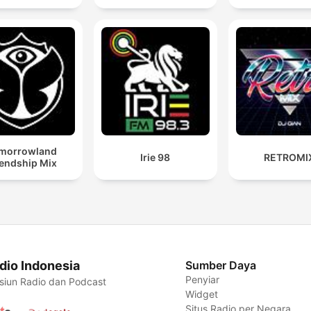
morrowland
Irie 98
RETROMI
iendship Mix
dio Indonesia
Sumber Daya
Penyiar
siun Radio dan Podcast
Widget
Situs Radio per Negara