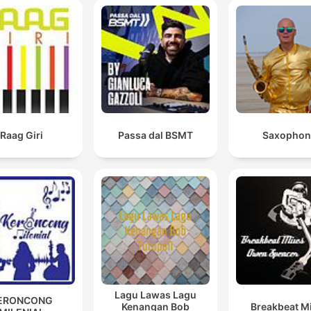
Raag Giri
Passa dal BSMT
Saxophon
Lagu Lawas Lagu
ERONCONG
Kenangan Bob
Breakbeat M