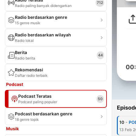
712
Radio paling banyak didengarkan
Radio berdasarkan genre
15 genre musik
Radio berdasarkan wilayah
Radio lokal
Berita
44
Radio berita
00
Rekomendasi
Daftar radio terbaik
Podcast
Podcast Teratas
50
Podcast paling populer
Episod
Podcast berdasarkan genre
18 genre topik
-
10
POD
Musik
13 Feb 2