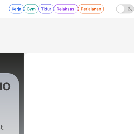
Kerja
Gym
Tidur
Relaksasi
Perjalanan
NO
0 - PODCAST | #010 | RVDE
t.