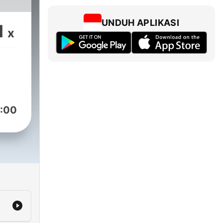
UNDUH APLIKASI
1
x
:00