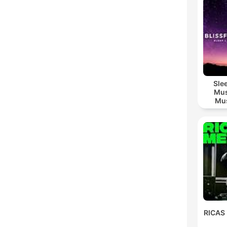
Sle
Mus
Mus
M
RICAS