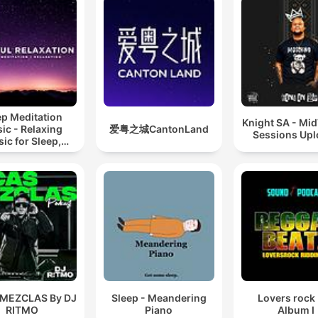
ep Meditation
Knight SA - Mi
ic - Relaxing
爱粤之城CantonLand
Sessions Up
ic for Sleep,
editation &
Relaxation
 MEZCLAS By DJ
Sleep - Meandering
Lovers rock
RITMO
Piano
Album I