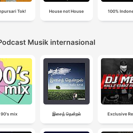
pursari Tok!
House not House
100% Indon
Podcast Musik internasional
90's mix
இசைத் தென்றல்
Exclusive R