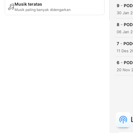
Musik teratas
-
9
PODC
Musik paling banyak didengarkan
30 Jan 
-
8
PODC
06 Jan 
-
7
PODC
11 Des 2
-
6
PODC
20 Nov 