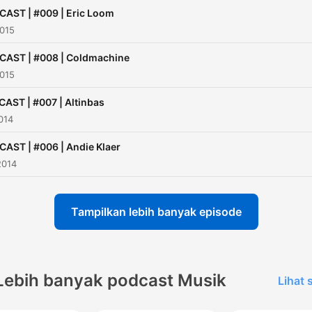
AST | #009 | Eric Loom
2015
AST | #008 | Coldmachine
2015
AST | #007 | Altinbas
014
AST | #006 | Andie Klaer
2014
Tampilkan lebih banyak episode
Lebih banyak podcast Musik
Lihat