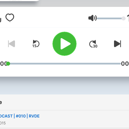
Volume
:00
00
e
CAST | #010 | RVDE
015