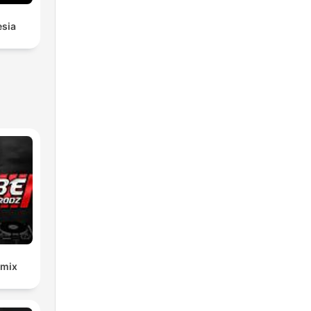
esia
emix