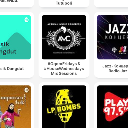
MILENIAL
Tutupoli
#GqomFridays &
Jazz-Концер
sik Dangdut
#HouseWednesdays
Radio Jaz
Mix Sessions