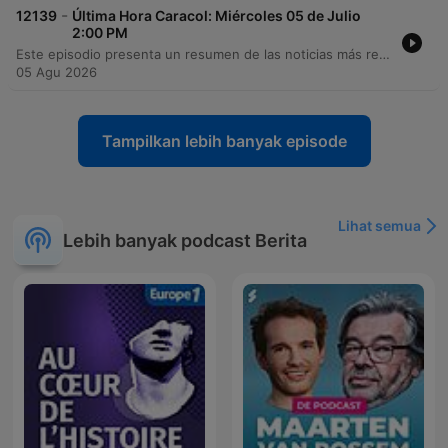
-
12139
Última Hora Caracol: Miércoles 05 de Julio
2:00 PM
Este episodio presenta un resumen de las noticias más relevantes de la actualidad nacional en Colombia. Se reportan enfrentamientos entre el Ejército Nacional y el Clan del Golfo en el Magdalena, con un soldado herido, y la destrucción de explosivos del ELN cerca de una escuela indígena en Arauca. Asimismo, se aborda la situación de emergencia por incendios forestales en el departamento del Tolima y las acciones legales de Verónica Alcocer para proteger su buen nombre. En el ámbito gubernamental, se detalla el anuncio de un plan de choque para enfrentar la crisis de salud y los problemas de financiamiento en el sector, liderado por la ministra designada Ana María Vesunción. El reporte incluye actualizaciones sobre seguridad, gestión del riesgo ambiental y políticas públicas de salud.
05 Agu 2026
Tampilkan lebih banyak episode
Lihat semua
Lebih banyak podcast Berita