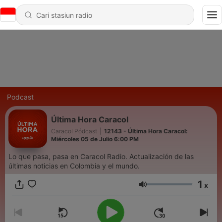
Podcast
Última Hora Caracol
Caracol Pódcast
|
12143 - Última Hora Caracol:
Miércoles 05 de Julio 6:00 PM
Lo que pasa, pasa en Caracol Radio. Actualización de las
últimas noticias en Colombia y el mundo.
1
x
Volume