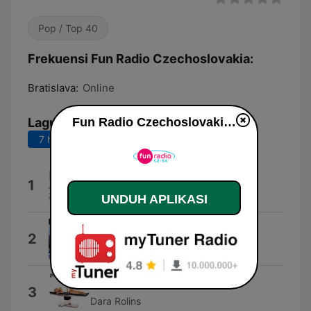
Pop / Top 40
Frekuensi Fun Radio Czechoslovakia:
Bratislava:
Online
Lagu Teratas
Fun Radio Czechoslovakia live
7 hari terakhir
30 hari terakhir
December
1
Zuzana Smatanová
UNDUH APLIKASI
Milióóóny Přání
2
Chinaski
Rush
3
Dara Rolins