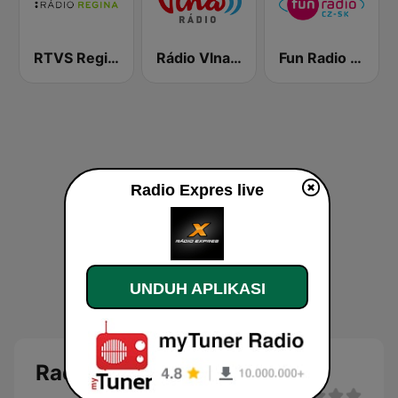
RTVS Regina Vychod
Rádio Vlna - Golden Hits
Fun Radio Czechoslovakia
Radio Expres live
UNDUH APLIKASI
Radio Expres