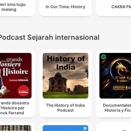
teri sma tugu
In Our Time: History
CAKRA F
malang
Podcast Sejarah internasional
rands dossiers
The History of India
Documentales
l'Histoire par
Podcast
Historia y Fi
anck Ferrand