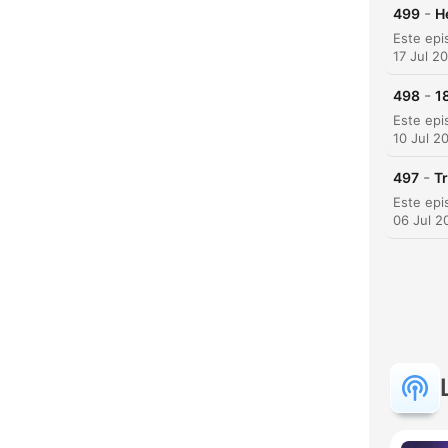
-
499
H
17 Jul 2
-
498
1
10 Jul 2
-
497
Tr
06 Jul 2
Soro