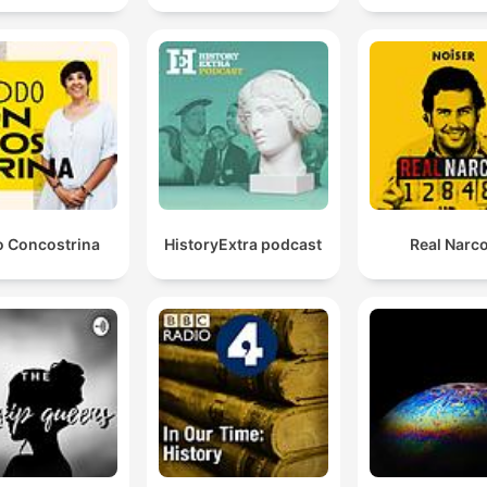
a su sobrino Leonardo durante sus enfermedades.
 Concostrina
HistoryExtra podcast
Real Narc