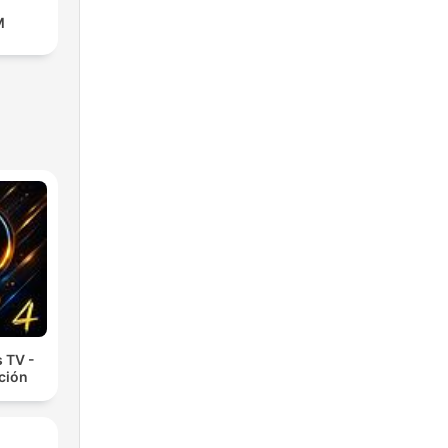
M
 TV -
cción