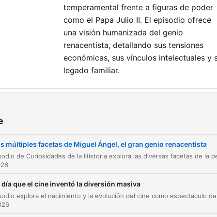
temperamental frente a figuras de poder
como el Papa Julio II. El episodio ofrece
una visión humanizada del genio
renacentista, detallando sus tensiones
económicas, sus vínculos intelectuales y 
legado familiar.
Las distintas caras de Miguel Ángel
e
00:00:09
Orígenes familiares y la construcción del linaje
00:01:31
s múltiples facetas de Miguel Ángel, el gran genio renacentista
Formación en la corte de los Médicis
00:02:36
026
Relaciones amorosas y correspondencia con
l día que el cine inventó la diversión masiva
00:03:30
mujeres
026
Vínculos afectivos con hombres y el amor
00:04:38