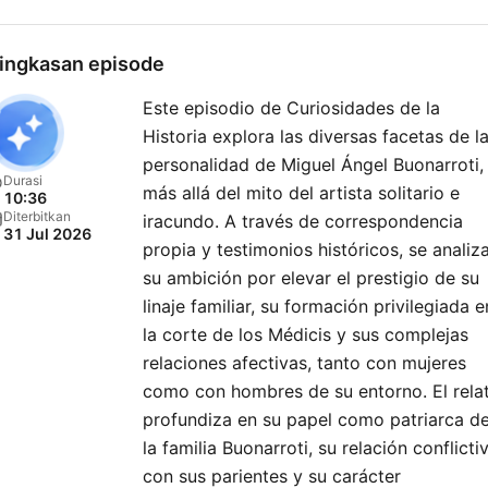
Edad Media? Estas y otras
muchas preguntas (y sus
ingkasan episode
respuestas) en nuestro
Este episodio de Curiosidades de la
podcast histórico.
Historia explora las diversas facetas de l
personalidad de Miguel Ángel Buonarroti,
Durasi
más allá del mito del artista solitario e
10:36
Diterbitkan
iracundo. A través de correspondencia
31 Jul 2026
propia y testimonios históricos, se analiz
su ambición por elevar el prestigio de su
linaje familiar, su formación privilegiada e
la corte de los Médicis y sus complejas
relaciones afectivas, tanto con mujeres
como con hombres de su entorno. El rela
profundiza en su papel como patriarca d
la familia Buonarroti, su relación conflicti
con sus parientes y su carácter