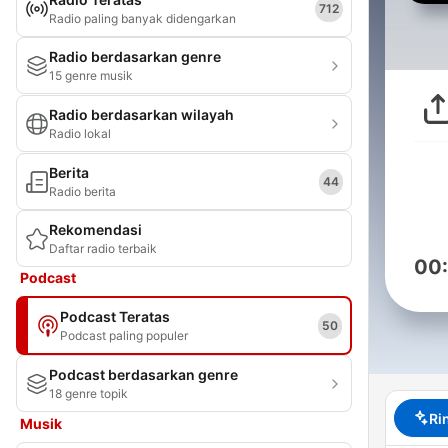
712
Radio paling banyak didengarkan
Radio berdasarkan genre
15 genre musik
Radio berdasarkan wilayah
Radio lokal
Berita
44
Radio berita
Rekomendasi
Daftar radio terbaik
00
Podcast
Podcast Teratas
50
Podcast paling populer
Podcast berdasarkan genre
18 genre topik
Ri
Musik