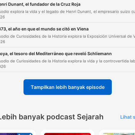
filosófico
enri Dunant, el fundador de la Cruz Roja
El carácter colérico y la relación con el poder
00:06:25
papal
026
Conflictos familiares y responsabilidad econó
873, el año en que el mundo se citó en Viena
00:07:34
El papel de tutor y la relación con su sobrino
026
00:08:20
Leonardo
oya, el tesoro del Mediterráneo que reveló Schliemann
Muerte y legado final
00:09:48
026
Klik pada bab untuk langsung menuju ke momen tersebut
tan
Tampilkan lebih banyak episode
Bonarotti la hizo cierta durante su vida con el objetiv
de fortalecer la categoría patricia de su familia.
00:01:54 · Explica por qué Miguel Ángel promovía una
Lebih banyak podcast Sejarah
Lihat
ascendencia noble que resultó ser falsa.
lo definía como luz de nuestro siglo única en el mun