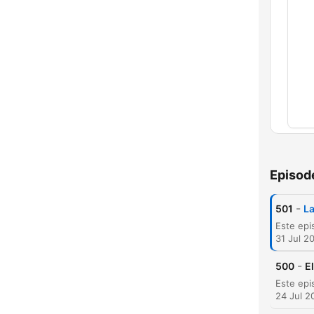
Bab
Episod
-
501
La
31 Jul 2
-
500
E
24 Jul 2