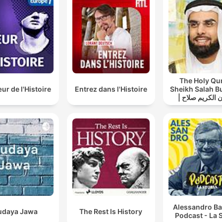
00:05:24 · Muestra la excepcional veneración que el artista
sentía por su joven protegido Tommaso de Cavalieri.
La pintura y la escultura me han arruinado y todo va 
mal en peor. Mejor hubiera sido que mis años jóvenes
me hubiera dedicado a hacer cerillas que no tendría
The Holy Qu
tantos problemas.
r de l'Histoire
Entrez dans l'Histoire
Sheikh Salah B
| القرآن الكريم صلاح
00:07:23 · Refleja el profundo descontento y la frustración
بوخاطر
económica del artista hacia su propia profesión.
Ya no te soporto más, eres una bestia.
00:08:04 · Ilustra la agresividad con la que Miguel Ángel trat
a sus propios familiares cuando estos eran irrespetuosos.
¿Has venido a ver si te dejo algo? ¿No tienes suficien
Alessandro Ba
udaya Jawa
The Rest Is History
00:09:11 · Muestra la dureza y los reproches que el artista diri
Podcast - La S