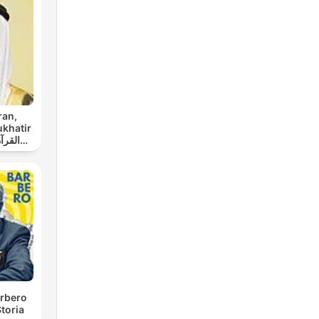
de
ran,
ukhatir
aba
te?
rbero
gía
toria