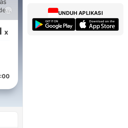
ás
 de
UNDUH APLIKASI
os
amos
1
x
s
ias
do
ón
:00
o
s
ur?
 de
en la