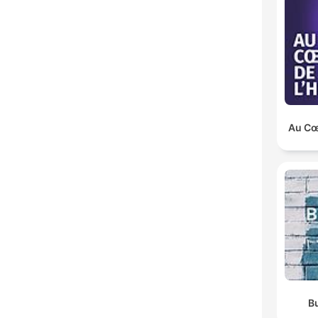
Au Cœu
B