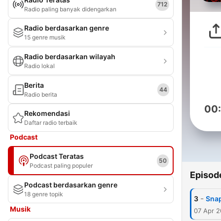
712
Radio paling banyak didengarkan
Radio berdasarkan genre
15 genre musik
Radio berdasarkan wilayah
Radio lokal
Berita
44
Radio berita
00
Rekomendasi
Daftar radio terbaik
Podcast
Podcast Teratas
50
Podcast paling populer
Episod
Podcast berdasarkan genre
18 genre topik
-
3
Sna
Musik
07 Apr 2