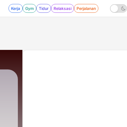
Kerja
Gym
Tidur
Relaksasi
Perjalanan