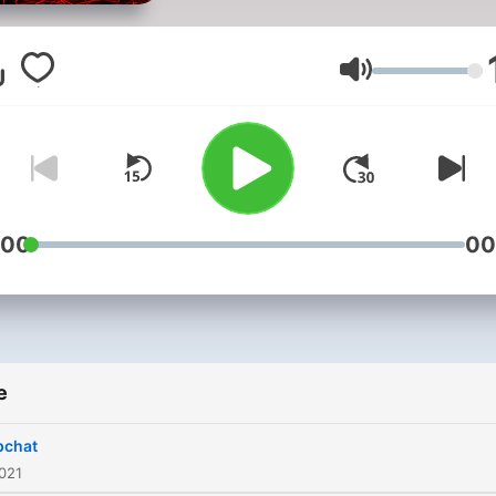
Volume
:00
00
e
pchat
021