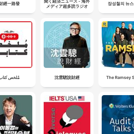
聞く経済ニュース - 海外
財經一路發
장성철의 뉴
メディア超多読ラジオ
مُلخص كتاب
沈雲驄說財經
The Ramsey 