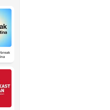
ybreak
ina