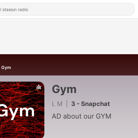
Gym
Gym
L M
|
3 - Snapchat
AD about our GYM