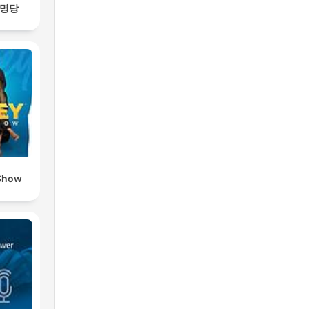
스명당
Show