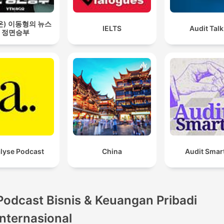
온) 이동형의 뉴스
IELTS
Audit Tal
정면승부
lyse Podcast
China
Audit Smar
Podcast Bisnis & Keuangan Pribadi
internasional