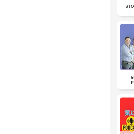
STO
I
P