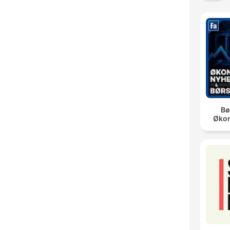
Bø
Øko