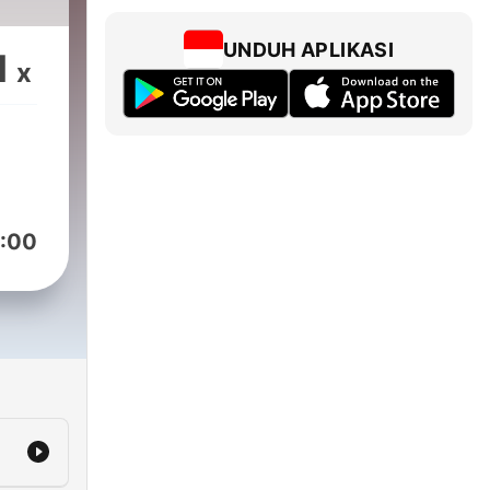
UNDUH APLIKASI
1
x
:00