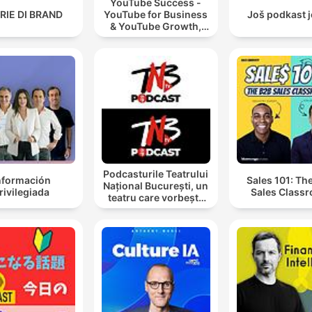
YouTube Success -
RIE DI BRAND
YouTube for Business
Još podkast 
& YouTube Growth,
Video Marketing
Podcasturile Teatrului
nformación
Sales 101: Th
Național București, un
rivilegiada
Sales Class
teatru care vorbește
cu tine