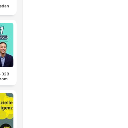
jedan
e B2B
room