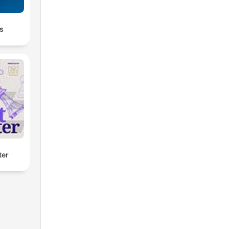
ks
ter