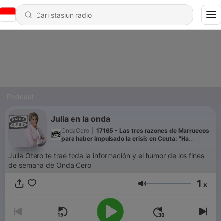
Podcast
Julia en la onda
OndaCero
|
17165 - Las tres razones de Marruecos
para haber impulsado la crisis en Ceuta: "Ha
aprendido que cuando quiere algo de España, le
basta con apretar y esperar"
Julia Otero te trae toda la información y el humor de los fines
de semana de Onda Cero
1
x
Volume