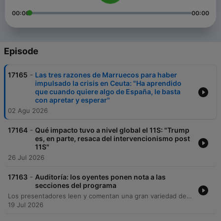
00:00
00:00
Episode
-
17165
Las tres razones de Marruecos para haber
impulsado la crisis en Ceuta: "Ha aprendido
que cuando quiere algo de España, le basta
con apretar y esperar"
02 Agu 2026
-
17164
Qué impacto tuvo a nivel global el 11S: "Trump
es, en parte, resaca del intervencionismo post
11S"
26 Jul 2026
-
17163
Auditoría: los oyentes ponen nota a las
secciones del programa
Los presentadores leen y comentan una gran variedad de mensajes recibidos por parte de los oyentes a través de redes sociales y correo electrónico, incluyendo elogios, críticas constructivas sobre el ritmo del programa y sugerencias para nuevas temáticas. Asimismo, se analizan peticiones sobre contenidos de cine, series y libros, junto con propuestas para ajustar la duración de ciertas secciones. El episodio concluye con reflexiones sobre el futuro del programa tras el descanso y un momento humorístico sobre términos locales.
19 Jul 2026