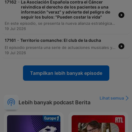
-
17162
La Asociación Española contra el Cáncer
reivindica el derecho de los pacientes a una
información "veraz" y advierte del peligro de
seguir los bulos: "Pueden costar la vida"
En este episodio, se presenta la nueva alianza estratégica entre el Grupo A3 Media y la Asociación Española contra el Cáncer denominada 'Contra el Cáncer con Todos'. El objetivo principal de esta colaboración es actuar como un altavoz informativo en España para divulgar contenidos veraces sobre prevención, investigación oncológica y apoyo a los pacientes. La conversación aborda la importancia de desestigmatizar la enfermedad, combatir las noticias falsas (fake news) y dar a conocer los servicios gratuitos que ofrece la asociación, incluyendo el teléfono de atención 24 horas. Asimismo, se discuten los retos actuales de la investigación oncológica, con un enfoque en mejorar las tasas de supervivencia en tipos de cáncer más complejos y la importancia de la prevención.
19 Jul 2026
-
17161
Territorio comanche: El club de la ducha
El episodio presenta una serie de actuaciones musicales y sketches cómicos dentro de la tradición del 'Club de la Ducha', acompañados de reflexiones críticas sobre el espectáculo en los intermedios deportivos y la actualidad futbolística. Asimismo, se analiza la conexión simbólica entre Messi y Lamine Yamal a través de una fotografía viral, para finalizar con recomendaciones de cine veraniego, pronósticos deportivos y una despedida estival.
19 Jul 2026
Tampilkan lebih banyak episode
Lihat semua
Lebih banyak podcast Berita