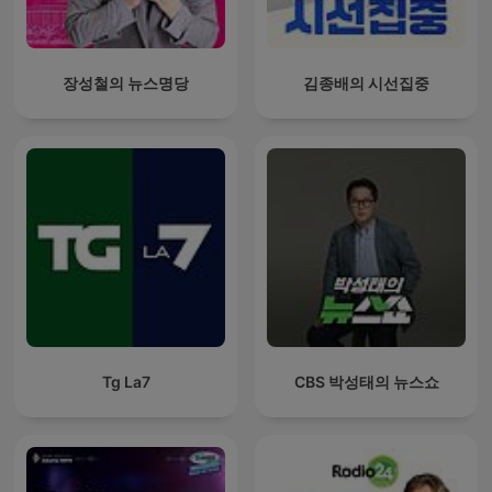
장성철의 뉴스명당
김종배의 시선집중
Tg La7
CBS 박성태의 뉴스쇼