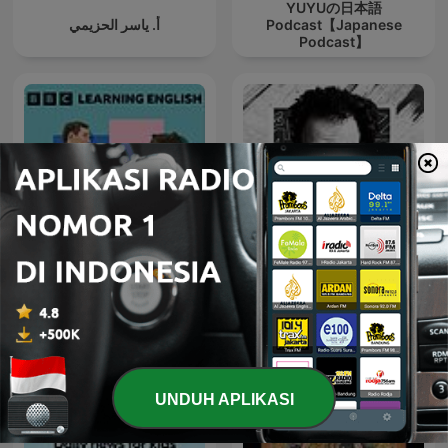
YUYUの日本語
أ. ياسر الحزيمي
Podcast【Japanese
Podcast】
Learning English
El Daheeh - الدحيح
Conversations
UNDUH APLIKASI