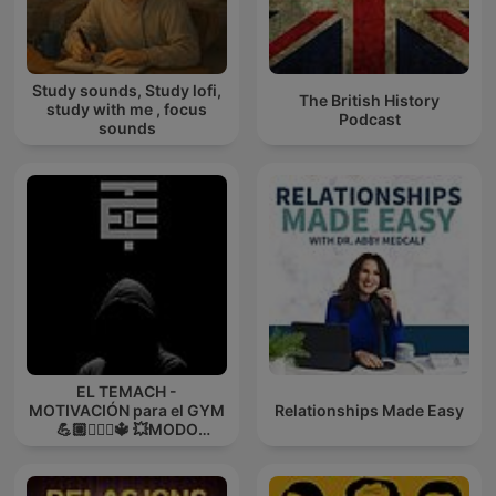
Study sounds, Study lofi,
The British History
study with me , focus
Podcast
sounds
EL TEMACH -
MOTIVACIÓN para el GYM
Relationships Made Easy
💪🏼🏋🏻‍♀🔱 💥MODO
GUERRA💥