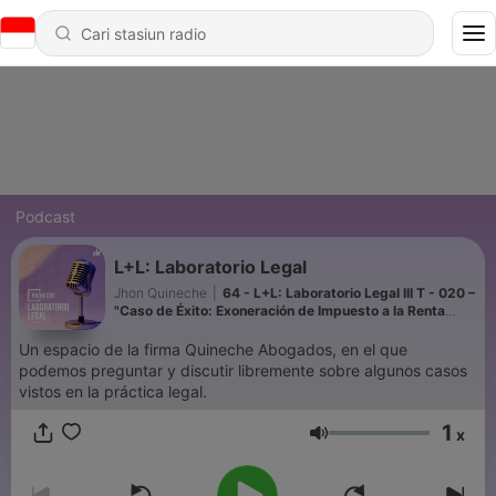
Podcast
L+L: Laboratorio Legal
Jhon Quineche
|
64 - L+L: Laboratorio Legal III T - 020 –
"Caso de Éxito: Exoneración de Impuesto a la Renta
para ONG’s y Asociaciones”.
Un espacio de la firma Quineche Abogados, en el que
podemos preguntar y discutir libremente sobre algunos casos
vistos en la práctica legal.
1
x
Volume