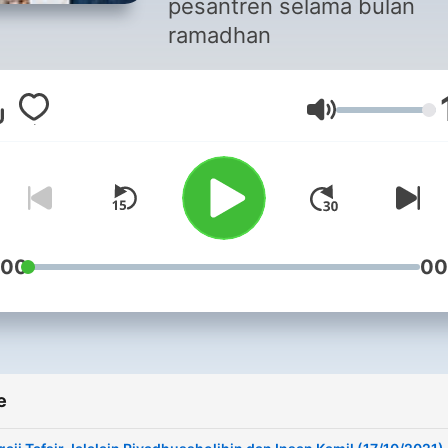
pesantren selama bulan
ramadhan
Volume
:00
00
e