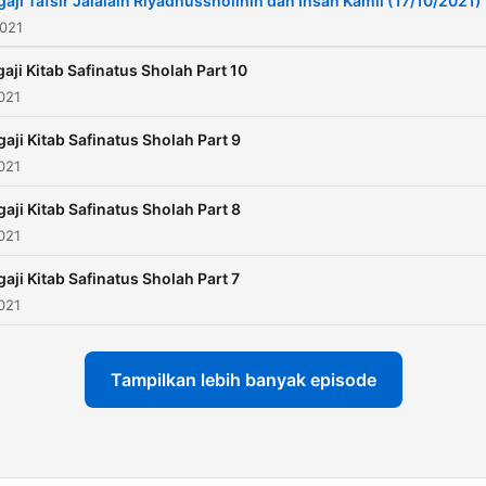
gaji Tafsir Jalalain Riyadhussholihin dan Insan Kamil (17/10/2021)
2021
aji Kitab Safinatus Sholah Part 10
021
gaji Kitab Safinatus Sholah Part 9
021
gaji Kitab Safinatus Sholah Part 8
021
gaji Kitab Safinatus Sholah Part 7
021
Tampilkan lebih banyak episode