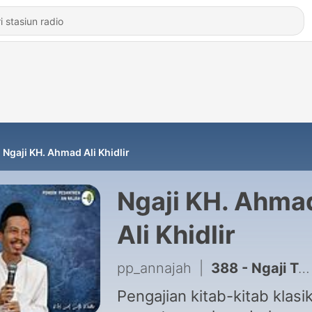
Ngaji KH. Ahmad Ali Khidlir
Ngaji KH. Ahma
Ali Khidlir
pp_annajah
|
388 - Ngaji Tafsir Jalalain Riyadhussholihin dan Insan Kamil (17/10/2021)
Pengajian kitab-kitab klasi