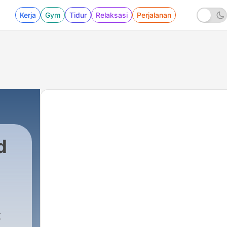
Kerja
Gym
Tidur
Relaksasi
Perjalanan
d
k