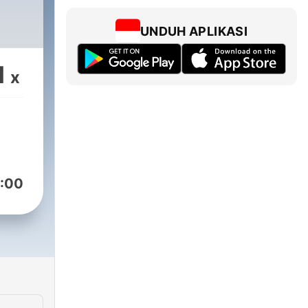
UNDUH APLIKASI
1
x
:00