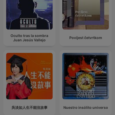
Oculto tras la sombra
Povijest četvrtkom
Juan Jesús Vallejo
吳淡如人生不能沒故事
Nuestro insólito universo