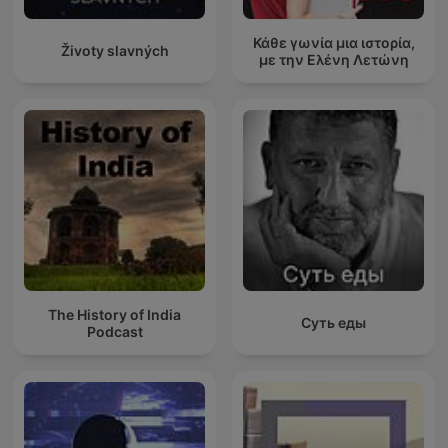
Κάθε γωνία μια ιστορία,
Životy slavných
με την Ελένη Λετώνη
The History of India
Суть еды
Podcast