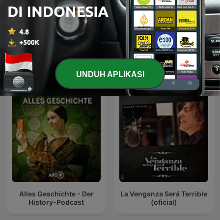
In Our Time: History
Cerita misteri
Podcast Sejarah internasional
UNDUH APLIKASI
Alles Geschichte - Der
La Venganza Será Terrible
History-Podcast
(oficial)