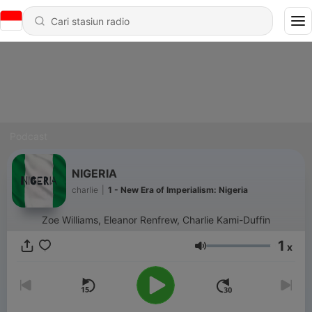
Podcast
NIGERIA
charlie
|
1 - New Era of Imperialism: Nigeria
Zoe Williams, Eleanor Renfrew, Charlie Kami-Duffin
1
x
Volume