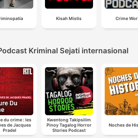
riminopatía
Kisah Mistis
Crime Wor
Podcast Kriminal Sejati internasional
e du crime : les
Kwentong Takipsilim
ves de Jacques
Pinoy Tagalog Horror
Noches de His
Pradel
Stories Podcast