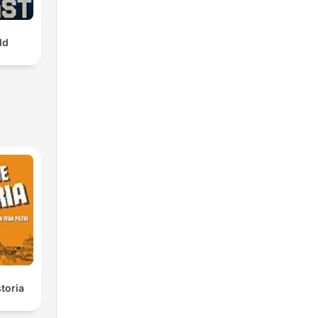
ld
toria