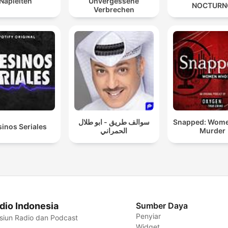
Napleiten
Unvergessene
NOCTURN
Verbrechen
سوالف طريق - ابو طلال
Snapped: Wom
inos Seriales
الحمراني
Murder
dio Indonesia
Sumber Daya
Penyiar
siun Radio dan Podcast
Widget