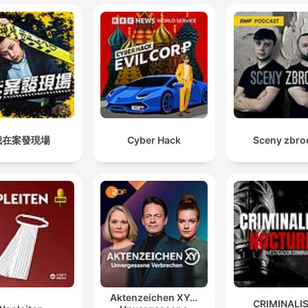
我在案發現場
Cyber Hack
Sceny zbro
Aktenzeichen XY…
CRIMINALI