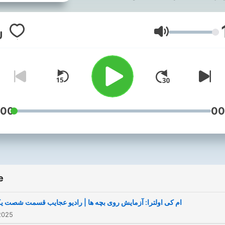
از انفجار اتمی
Volume
:00
00
e
ام کی اولترا: آزمایش روی بچه ها | رادیو عجایب قسمت شصت ی
2025