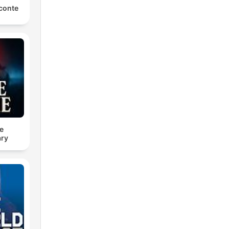
conte
e
ry