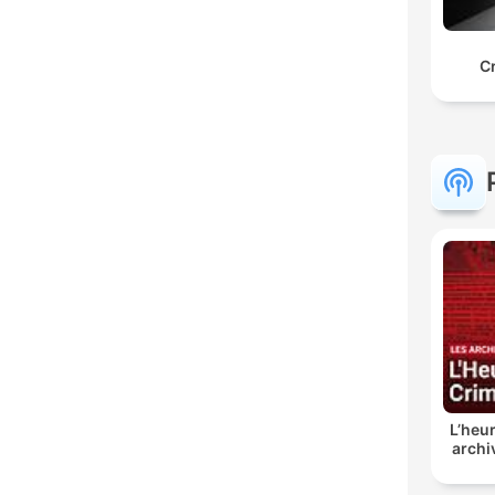
C
L’heur
archi