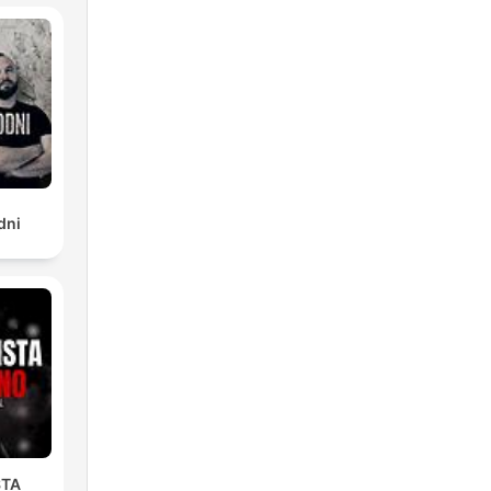
dni
STA