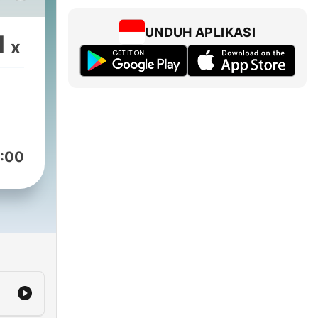
UNDUH APLIKASI
1
x
:00