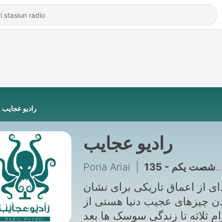
رادیو عجایب
رادیو عجایب
Poria Ariai
|
135 - ام کی اولترا: آزمایش روی بچه ها | رادیو عجایب قسمت شصت یکم
ی از اعماق تاریکی برای نشان
ن چیزهای عجیب دنیا هستی از
ام ثلاثه تا زندگی سوسک ها بعد