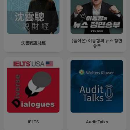
(돌아온) 이동형의 뉴스 정면
沈雲驄說財經
승부
IELTS
Audit Talks