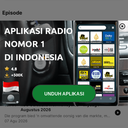
Episode
-
15747
Kenners antwoord luisteraarsvrae
In hierdie episode van RSG Geldsake word finansiële strategieë bespreek wat fokus op lewensannoite, salarisonderhandeling en belastingbeplanning. Die aanbieders dek die implikasies van erfgoedere vir buitelandse erfgename, hoe om voordele tydens salarishersienings te benut, en die belangrikheid van 'n holistiese balansstaatontleding vir effektiewe onttrekkings in die aftrede. Verder word die belangrikheid van diversifikasie in buitelandse beleggings beklemtoon om teen die verswakking van die rand en plaaslike inflasie te beskerm. Die gesprek dek ook die rol van edelmetale binne 'n portefeulje en hoe buitelandse blootstelling help om koopkrag te bewaar.
07 Agu 2026
-
15746
Waarom bly jou BarOne duur, as kakaopryse
eindelik begin val?
Hierdie episode van RSG Geldsake met MoneyWeb ondersoek die komplekse dinamika van die wêreldwye kakao- en sjokolademarkte. Ten spyte van 'n beduidende daling in kakao-grondstofpryse oor die afgelope 12 maande, bly sjokoladepryse op die rakke hoog weens vertraagde voorraadverwerking en die impak van hoë produksiekoste vir groot vervaardigers soos Lindt en Nestle. Die bespreking dek temas soos die invloed van klimaatverandering op oeste in West-Afrika, die verskuiwing na produkte met laer kakao-inhoud om koste te beheer, en die ekonomiese uitdagings vir kakao-boere wat sukkel om 'n lewensbestaan te maak.
07 Agu 2026
-
15745
Sasol se winste: Eenmalige wind van agter of
die begin van 'n ommekeer?
In hierdie episode van RSG Geldsake gesels Ines met Wilhelm Herzog van Roosendal Partners oor Sasol se onlangse finansiële resultate. Die gesprek fokus op die groot gaping tussen Sasol se verwagte winsstygings per aandeel en die meer getemperde groei in hooflynverdienste. Besprekingsterreine sluit in die impak van oliepryse, die rol van raffinaderij-marges, waardalingsverliese op kapitaal, en die uitdagings van afskrywings op plaaslike infrastruktuur. Herzog deel sy perspektief oor of die huidige produksiestyging 'n volhoubare langtermyn-opwaartse kurwe aandui of bloot gevolg is deur gunstige omstandighede.
07 Agu 2026
UNDUH APLIKASI
-
15744
RSG Geldsake met Moneyweb – Vrydag 7
Augustus 2026
Die program bied 'n omvattende oorsig van die markte, met fokus op die positiewe beweging in die JSE en Amerikaanse indekse ten spyte van onsekerheid oor oliepryse. Dit dek ook Sasol se finansiële uitkyk, die impak van wisselende kakao-pryse op die chokoladebedryf, en die rol van edelmetale as beleggings. Verder word strategiese finansiële beplanning bespreek, insluitend die belastingimplikasies van boedelbeplanning, die belangrikheid van pensioenvoordele tydens salarisonderhandelinge, en die voordele van globale diversifikasie om teen inflasie en die verswakking van die rand te beskerm.
07 Agu 2026