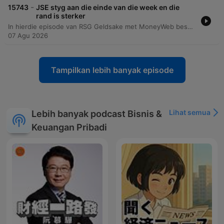
-
15743
JSE styg aan die einde van die week en die
rand is sterker
In hierdie episode van RSG Geldsake met MoneyWeb bespreek Mia en Dennis die onlangse bewegings in die globale en plaaslike markte. Die gesprek fokus op die verrassende werkloosheidscyfers in die VSA wat die Federal Reserve se rentekoersbesluit vir September kan beïnvloed, asook die sterk kwartaalresultate van maatskappye in die S&P 500. Daar word ook gekyk na die regstelling in die halfgeleidersektor en die spesifieke prestasie van Naspers (Naspers/Prosus-konteks) se finansiële uitkyk. Die analise dek ook die impak van tegnologie-reuse soos Amazon en Microsoft op die mark, sowel as die verwagtinge rondom komende inflasiecyfers in die VSA en werkloosheidscyfers in Suid-Afrika.
07 Agu 2026
Tampilkan lebih banyak episode
Lihat semua
Lebih banyak podcast Bisnis &
Keuangan Pribadi