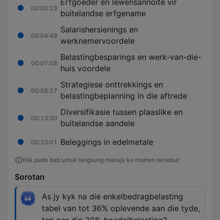
Erfgoeder en lewensannoite vir
00:00:23
buitelandse erfgename
Salarishersienings en
00:04:49
werknemervoordele
Belastingbesparings en werk-van-die-
00:07:08
huis voordele
Strategiese onttrekkings en
00:08:27
belastingbeplanning in die aftrede
Diversifikasie tussen plaaslike en
00:13:30
buitelandse aandele
Beleggings in edelmetale
00:20:01
Klik pada bab untuk langsung menuju ke momen tersebut
Sorotan
As jy kyk na die enkelbedragbelasting
tabel van tot 36% oplevende aan die tyde,