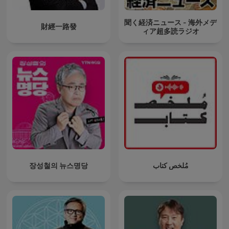
聞く経済ニュース - 海外メデ
財經一路發
ィア超多読ラジオ
장성철의 뉴스명당
مُلخص كتاب