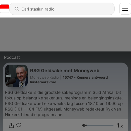
Podcast
RSG Geldsake met Moneyweb
Moneyweb Radio
|
15747 - Kenners antwoord
luisteraarsvrae
RSG Geldsake is die grootste sakeprogram in Suid Afrika. Dit
fokus op belangrike sakenuus, menings en beleggingsinsigte.
RSG Geldsake word elke weeksdag tussen 18:10 en 19:00 op
RSG (101 – 104 FM) uitgesaai. Moneyweb redakteur Ryk van
Niekerk bied die program aan.
1
x
Volume