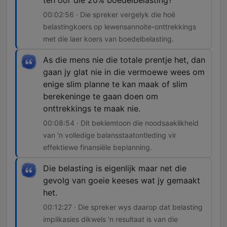
ten oor die 20% boedelbelasting?
00:02:56 · Die spreker vergelyk die hoë
belastingkoers op lewensannoite-onttrekkings
met die laer koers van boedelbelasting.
As die mens nie die totale prentje het, dan
gaan jy glat nie in die vermoewe wees om
enige slim planne te kan maak of slim
berekeninge te gaan doen om
onttrekkings te maak nie.
00:08:54 · Dit beklemtoon die noodsaaklikheid
van 'n volledige balansstaatontleding vir
effektiewe finansiële beplanning.
Die belasting is eigenlijk maar net die
gevolg van goeie keeses wat jy gemaakt
het.
00:12:27 · Die spreker wys daarop dat belasting
implikasies dikwels 'n resultaat is van die