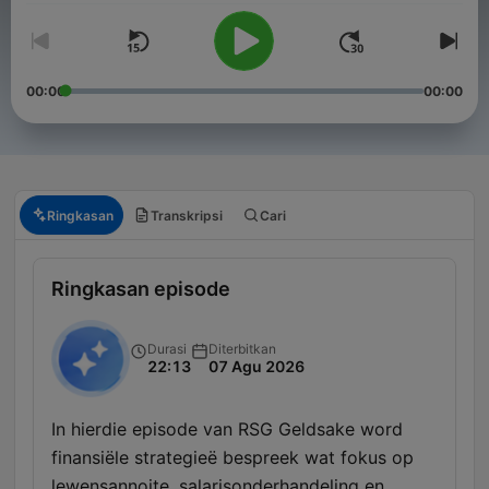
00:00
00:00
Ringkasan
Transkripsi
Cari
Ringkasan episode
Durasi
Diterbitkan
22:13
07 Agu 2026
In hierdie episode van RSG Geldsake word
finansiële strategieë bespreek wat fokus op
lewensannoite, salarisonderhandeling en