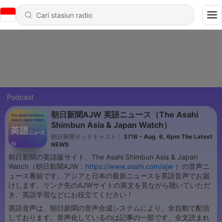
Podcast
朝日新聞AJW 英語ニュース（The Asahi
Shimbun Asia & Japan Watch）
朝日新聞ポッドキャスト
|
3716 - Aug. 6, 6pm The Latest
NEWS
朝日新聞の英語版サイト、The Asahi Shimbun Asia & Japan
Watch（朝日新聞AJW：
https://www.asahi.com/ajw
）の音声ニ
ュース番組です。アジアと日本の最新ニュースを英語音声でお届
けします。リンク先のAJWサイトの英文を見ながら聴いていただ
き、英語学習などにお役立てください！
英語音声は、朝日新聞の音声合成システムにより、全自動で配信
しております。音声化しているのは記事の一部です。全文読まれ