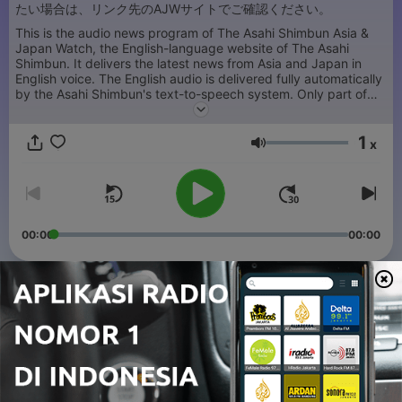
たい場合は、リンク先のAJWサイトでご確認ください。
This is the audio news program of The Asahi Shimbun Asia &
Japan Watch, the English-language website of The Asahi
Shimbun. It delivers the latest news from Asia and Japan in
English voice. The English audio is delivered fully automatically
by the Asahi Shimbun's text-to-speech system. Only part of
the article is in audio format. If you want to read the whole
article, please visit the AJW website.
1
x
Volume
00:00
00:00
Episode
-
3716
Aug. 6, 6pm The Latest NEWS
06 Agu 2026