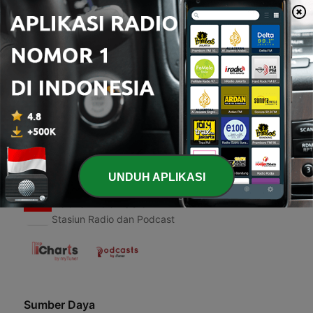
00:00
00:00
Episode
-
1
Podcast sporten met drank
09 Mar 2021
UNDUH APLIKASI
Radio Indonesia
Stasiun Radio dan Podcast
Sumber Daya