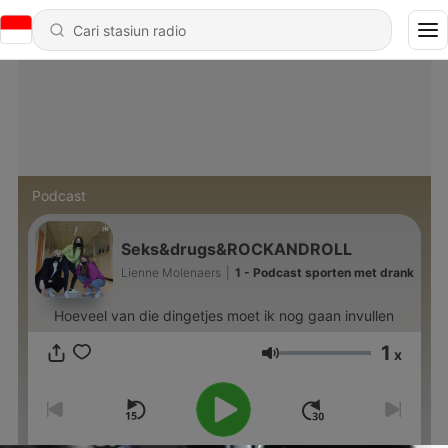
Podcast
Seks&drugs&ROCKANDROLL
Lienne Molenaers
|
1 - Podcast sporten met drank
Hoeveel van die dingetjes moet ik nog gaan invullen
1
x
Volume